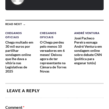
READ NEXT →
CHEGANOS
CHEGANOS
ANDRÉ VENTURA
OFICIAIS
OFICIAIS
José Pacheco
Chega multado em
O Chega perdeu
Pereira esmaga
30 mil euros por
pelo menos 10
André Ventura em
partilhar
vereadores em 6
sondagem online
sondagem online
meses! Deixou
sobre debate CNN
que lhe dava a
agora de ter
(política para
vitória nas
representante na
enganar totós)
Legislativas de
Câmara de Torres
2025
Novas
LEAVE A REPLY
Comment
*