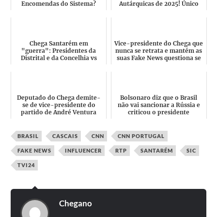
Encomendas do Sistema?
Autárquicas de 2025! Único
Qual Sistema? 18 deputad...
vereador eleito em
Mirandela...
Chega Santarém em
Vice-presidente do Chega que
"guerra": Presidentes da
nunca se retrata e mantém as
Distrital e da Concelhia vs
suas Fake News questiona se
Vereador
os jornalistas...
ausente/Deputado/Vic...
Deputado do Chega demite-
Bolsonaro diz que o Brasil
se de vice-presidente do
não vai sancionar a Rússia e
partido de André Ventura
criticou o presidente
com efeitos imediatos
ucraniano
BRASIL
CASCAIS
CNN
CNN PORTUGAL
FAKE NEWS
INFLUENCER
RTP
SANTARÉM
SIC
TVI24
Chegano