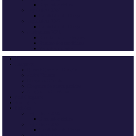
Deputados eleitos
Legislativas 2024
Candidatos do Chega
Legislativas 2022
Candidatos do Chega
Autárquicas 2021
Resultados das Eleições
Resumo dos candidatos
Vereadores eleitos
Últimas
Cheganos
Quem é Quem na Direção
André Ventura
Cheganos Oficiais
Cheganos de outros partidos
Amigos dos Cheganos
Anti Cheganos
Sondagens
Eleições
Legislativas 2025
Deputados eleitos
Legislativas 2024
Candidatos do Chega
Legislativas 2022