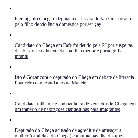
Ideóloga do Chega e deputada na Póvoa de Varzim acusada
pelo filho de violência doméstica por ser gay
Candidato do Chega em Fafe foi detido pela PJ por suspeitas
de abusar sexualmente da sua filha menor e pornografia
infantil
Isto é Gozar com o deputado do Chega em debate de literacia
financeira com estudantes na Madeira
Candidata, militante e companheira de vereador do Chega tem
um império de habitações clandestinas para imigrantes
Deputado do Chega acusado de agredir e de ameaçar a
mulher (candidata do Chega) com uma navalha diz que ela