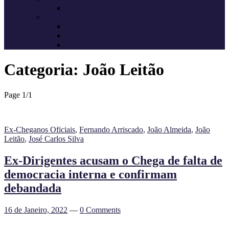
Candidatos do Chega
Autárquicas 2021
Resultados das Eleições
Resumo dos candidatos
Vereadores eleitos
Categoria:
João Leitão
Page 1
/
1
Ex-Cheganos Oficiais
,
Fernando Arriscado
,
João Almeida
,
João
Leitão
,
José Carlos Silva
Ex-Dirigentes acusam o Chega de falta de
democracia interna e confirmam
debandada
16 de Janeiro, 2022
—
0 Comments