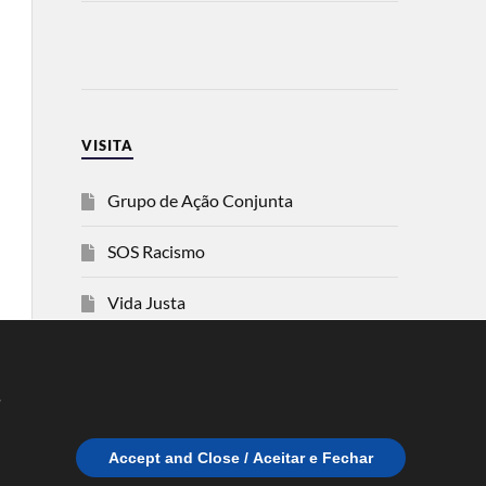
VISITA
Grupo de Ação Conjunta
SOS Racismo
Vida Justa
dezanove
e
Esquerda
Accept and Close / Aceitar e Fechar