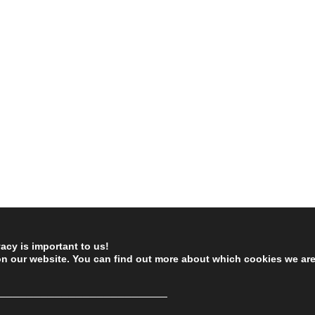
vacy is important to us!
on our website. You can find out more about which cookies we ar
────────────────────────