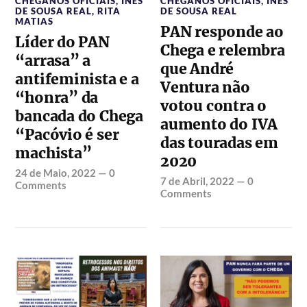
CHEGANOS OFICIAIS
,
INÊS
CHEGANOS OFICIAIS
,
INÊS
DE SOUSA REAL
,
RITA
DE SOUSA REAL
MATIAS
PAN responde ao
Líder do PAN
Chega e relembra
“arrasa” a
que André
antifeminista e a
Ventura não
“honra” da
votou contra o
bancada do Chega
aumento do IVA
“Pacóvio é ser
das touradas em
machista”
2020
24 de Maio, 2022
—
0
7 de Abril, 2022
—
0
Comments
Comments