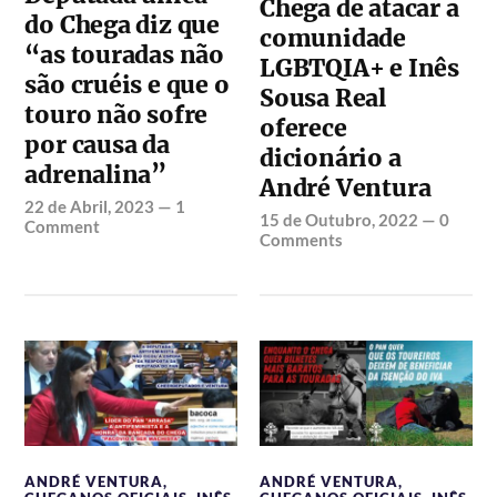
Chega de atacar a
do Chega diz que
comunidade
“as touradas não
LGBTQIA+ e Inês
são cruéis e que o
Sousa Real
touro não sofre
oferece
por causa da
dicionário a
adrenalina”
André Ventura
22 de Abril, 2023
—
1
15 de Outubro, 2022
—
0
Comment
Comments
ANDRÉ VENTURA
,
ANDRÉ VENTURA
,