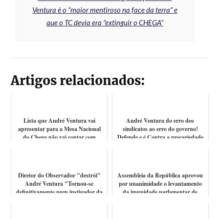
Ventura é o “maior mentiroso na face da terra” e
que o TC devia era “extinguir o CHEGA”
Artigos relacionados:
Lista que André Ventura vai
André Ventura do erro dos
apresentar para a Mesa Nacional
sindicatos ao erro do governo!
do Chega não vai contar com
Defende e é Contra a precariedade
Manuel Matia...
Diretor do Observador "destrói"
Assembleia da República aprovou
André Ventura "Tornou-se
por unanimidade o levantamento
definitivamente num instigador da
da imunidade parlamentar de
fantasia,...
André Ven...