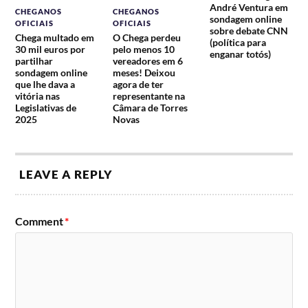
André Ventura em
CHEGANOS
CHEGANOS
sondagem online
OFICIAIS
OFICIAIS
sobre debate CNN
Chega multado em
O Chega perdeu
(política para
30 mil euros por
pelo menos 10
enganar totós)
partilhar
vereadores em 6
sondagem online
meses! Deixou
que lhe dava a
agora de ter
vitória nas
representante na
Legislativas de
Câmara de Torres
2025
Novas
LEAVE A REPLY
Comment
*