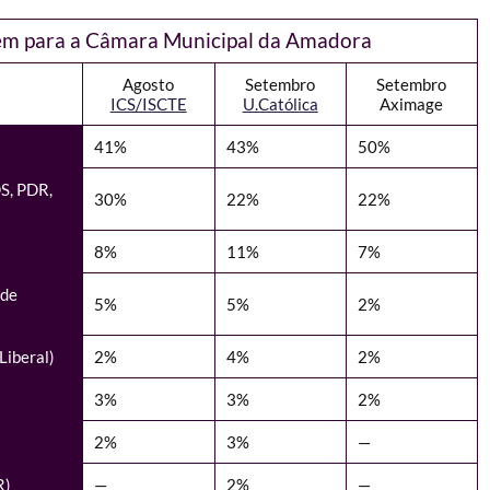
m para a Câmara Municipal da Amadora
Agosto
Setembro
Setembro
ICS/ISCTE
U.Católica
Aximage
41%
43%
50%
S, PDR,
30%
22%
22%
8%
11%
7%
 de
5%
5%
2%
Liberal)
2%
4%
2%
3%
3%
2%
2%
3%
—
R)
—
2%
—