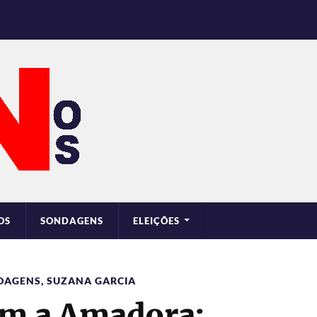
OS
SONDAGENS
ELEIÇÕES
DAGENS
,
SUZANA GARCIA
em a Amadora: