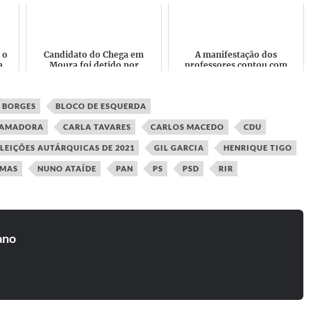
desrespeito dos Padrões de
Europeus
Comunidad...
 o
Candidato do Chega em
A manifestação dos
a
Moura foi detido por
professores contou com
e
disparar contra família sueca
infiltrados de grupos
ra
com sete filhos menores
antissistema e do partido
"ap...
Chega
 BORGES
BLOCO DE ESQUERDA
 AMADORA
CARLA TAVARES
CARLOS MACEDO
CDU
LEIÇÕES AUTÁRQUICAS DE 2021
GIL GARCIA
HENRIQUE TIGO
MAS
NUNO ATAÍDE
PAN
PS
PSD
RIR
ano