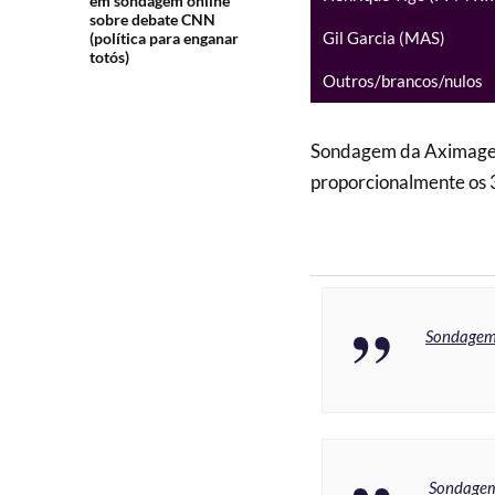
em sondagem online
sobre debate CNN
Gil Garcia (MAS)
(política para enganar
totós)
Outros/brancos/nulos
Sondagem da Aximage t
proporcionalmente os 3
Sondagem 
Sondagem