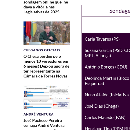
sondagem online que lhe
dava a vitória nas
Sondage
Legislativas de 2025
Carla Tavares (PS)
Suzana Garcia (PSD, CD
CHEGANOS OFICIAIS
MPT, Aliança)
O Chega perdeu pelo
menos 10 vereadores em
6 meses! Deixou agora de
António Borges (CDU)
ter representante na
Câmara de Torres Novas
Deolinda Martin (Bloco
Esquerda)
Nuno Ataíde (Iniciativa 
José Dias (Chega)
ANDRÉ VENTURA
Carlos Macedo (PAN)
José Pacheco Pereira
esmaga André Ventura
Henrique Tigo (PPM RI