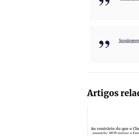
Sondagem 
Artigos rel
Ao contrário do que o Ch
anuncia: PCP votou a fav
do voto de pesar pela mo