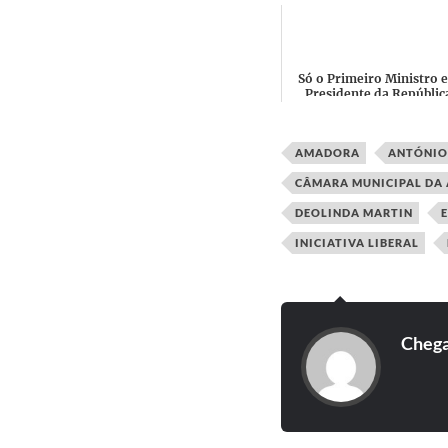
do agente da PSP
Só o Primeiro Ministro e
Presidente da Repúblic
tiveram mais tempo d
antena que André Ventu
em...
AMADORA
ANTÓNIO
CÂMARA MUNICIPAL DA
DEOLINDA MARTIN
E
INICIATIVA LIBERAL
Cheg