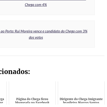
Chega com 4%
ao Porto: Rui Moreira vence e candidato do Chega com 3%
dos votos
acionados:
ega
Página do Chega ficou
Dirigente do Chega Imigrante
or
bloqueada no Facebook
brasileiro Marcus Santos
rte
durante 10 anos por
defende que a Europa é dos