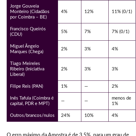
Jorge Gouveia
Monteiro (Cidadãos
4%
12%
11% (0/1)
por Coimbra – BE)
Francisco Queirós
5%
7%
7% (0/1)
(CDU)
Miguel Ângelo
2%
3%
4%
Marques (Chega)
Tiago Meireles
Ribeiro (Iniciativa
2%
3%
3%
Liberal)
Filipe Reis (PAN)
1%
—
2%
Inês Tafula (Coimbra é
menos de
—
—
capital, PDR e MPT)
1%
Outros/brancos/nulos
24%
10%
4%
O erro máximo da Amostra é de 3,5%, para um grau de