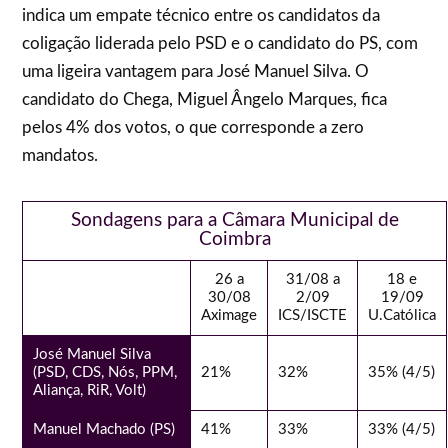
indica um empate técnico entre os candidatos da
coligação liderada pelo PSD e o candidato do PS, com
uma ligeira vantagem para José Manuel Silva. O
candidato do Chega, Miguel Ângelo Marques, fica
pelos 4% dos votos, o que corresponde a zero
mandatos.
Sondagens para a Câmara Municipal de
Coimbra
26 a
31/08 a
18 e
30/08
2/09
19/09
Aximage
ICS/ISCTE
U.Católica
José Manuel Silva
(PSD, CDS, Nós, PPM,
21%
32%
35% (4/5)
Aliança, RiR, Volt)
Manuel Machado (PS)
41%
33%
33% (4/5)