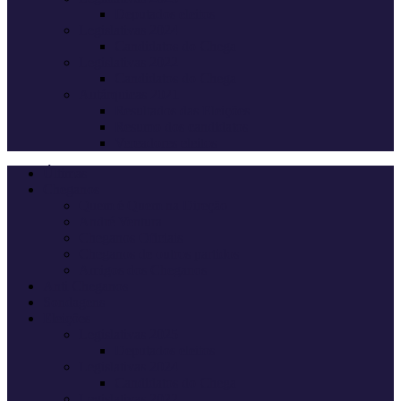
Deputados eleitos
Legislativas 2024
Candidatos do Chega
Legislativas 2022
Candidatos do Chega
Autárquicas 2021
Resultados das Eleições
Resumo dos candidatos
Vereadores eleitos
Últimas
Cheganos
Quem é Quem na Direção
André Ventura
Cheganos Oficiais
Cheganos de outros partidos
Amigos dos Cheganos
Anti Cheganos
Sondagens
Eleições
Legislativas 2025
Deputados eleitos
Legislativas 2024
Candidatos do Chega
Legislativas 2022