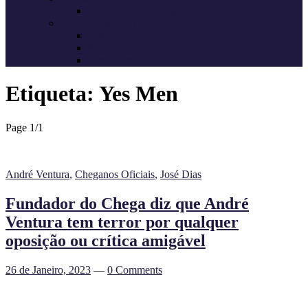
Candidatos do Chega
Autárquicas 2021
Resultados das Eleições
Resumo dos candidatos
Vereadores eleitos
Etiqueta:
Yes Men
Page 1
/
1
André Ventura
,
Cheganos Oficiais
,
José Dias
Fundador do Chega diz que André
Ventura tem terror por qualquer
oposição ou crítica amigável
26 de Janeiro, 2023
—
0 Comments