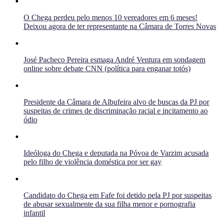
O Chega perdeu pelo menos 10 vereadores em 6 meses!
Deixou agora de ter representante na Câmara de Torres Novas
José Pacheco Pereira esmaga André Ventura em sondagem
online sobre debate CNN (política para enganar totós)
Presidente da Câmara de Albufeira alvo de buscas da PJ por
suspeitas de crimes de discriminação racial e incitamento ao
ódio
Ideóloga do Chega e deputada na Póvoa de Varzim acusada
pelo filho de violência doméstica por ser gay
Candidato do Chega em Fafe foi detido pela PJ por suspeitas
de abusar sexualmente da sua filha menor e pornografia
infantil