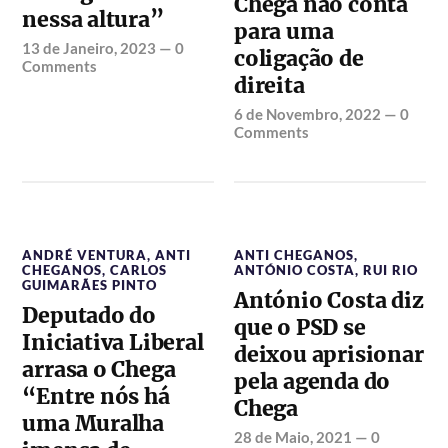
Chega não conta
nessa altura”
para uma
13 de Janeiro, 2023
—
0
coligação de
Comments
direita
6 de Novembro, 2022
—
0
Comments
ANDRÉ VENTURA
,
ANTI
ANTI CHEGANOS
,
CHEGANOS
,
CARLOS
ANTÓNIO COSTA
,
RUI RIO
GUIMARÃES PINTO
António Costa diz
Deputado do
que o PSD se
Iniciativa Liberal
deixou aprisionar
arrasa o Chega
pela agenda do
“Entre nós há
Chega
uma Muralha
28 de Maio, 2021
—
0