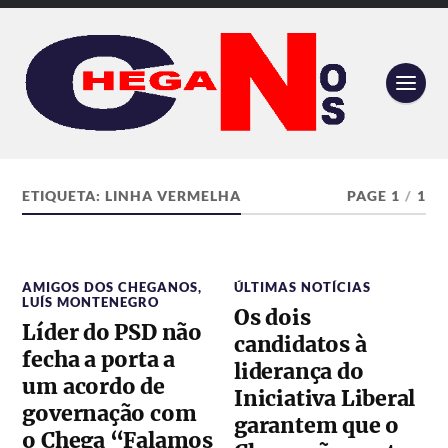
ETIQUETA:
LINHA VERMELHA
PAGE 1
/
1
AMIGOS DOS CHEGANOS
,
ÚLTIMAS NOTÍCIAS
LUÍS MONTENEGRO
Os dois
Líder do PSD não
candidatos à
fecha a porta a
liderança do
um acordo de
Iniciativa Liberal
governação com
garantem que o
o Chega “Falamos