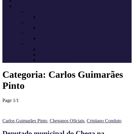
Sondagens
Eleições
Legislativas 2025
Deputados eleitos
Legislativas 2024
Candidatos do Chega
Legislativas 2022
Candidatos do Chega
Autárquicas 2021
Resultados das Eleições
Resumo dos candidatos
Vereadores eleitos
Categoria:
Carlos Guimarães
Pinto
Page 1
/
1
Carlos Guimarães Pinto
,
Cheganos Oficiais
,
Cristiano Conduto
Deputado municipal do Chega na