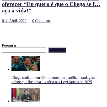
oferecer “Eu quero é que o Chega se f…
aça à vida!”
6 de Abril, 2022
—
0 Comments
Pesquisar
Pesquisar
Chega multado em 30 mil euros por partilhar sondagem
online que lhe dava a vitória nas Legislativas de 2025