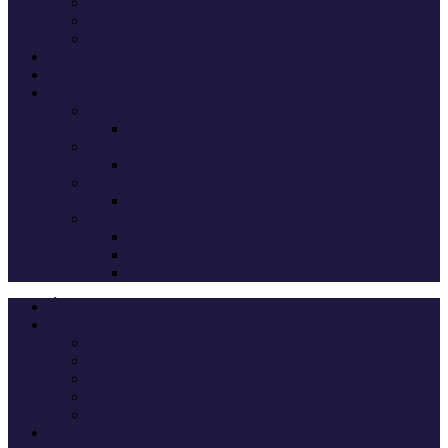
Cheganos Oficiais
Cheganos de outros partidos
Amigos dos Cheganos
Anti Cheganos
Sondagens
Eleições
Legislativas 2025
Deputados eleitos
Legislativas 2024
Candidatos do Chega
Legislativas 2022
Candidatos do Chega
Autárquicas 2021
Resultados das Eleições
Resumo dos candidatos
Vereadores eleitos
Últimas
Cheganos
Quem é Quem na Direção
André Ventura
Cheganos Oficiais
Cheganos de outros partidos
Amigos dos Cheganos
Anti Cheganos