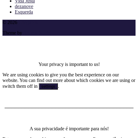
Vida Justa
dezanove
Esquerda
To
© 2026
Cheganos
the
Theme by
Anders Norén
top
Your privacy is important to us!
We are using cookies to give you the best experience on our
website. You can find out more about which cookies we are using or
switch them off in
.
settings
──────────────────────────────────────
A sua privacidade é importante para nós!