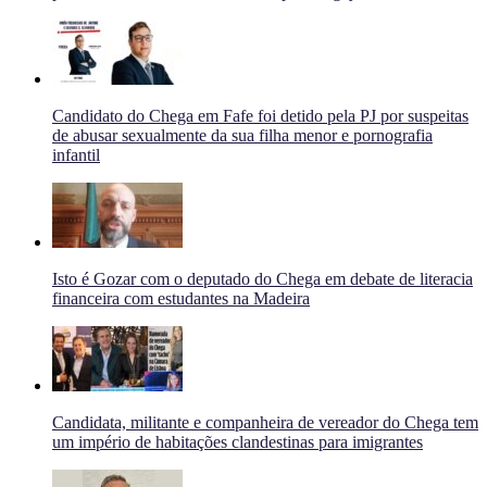
Candidato do Chega em Fafe foi detido pela PJ por suspeitas
de abusar sexualmente da sua filha menor e pornografia
infantil
Isto é Gozar com o deputado do Chega em debate de literacia
financeira com estudantes na Madeira
Candidata, militante e companheira de vereador do Chega tem
um império de habitações clandestinas para imigrantes