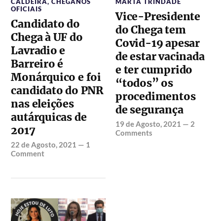
CALDEIRA
,
CHEGANOS
MARTA TRINDADE
OFICIAIS
Vice-Presidente
Candidato do
do Chega tem
Chega à UF do
Covid-19 apesar
Lavradio e
de estar vacinada
Barreiro é
e ter cumprido
Monárquico e foi
“todos” os
candidato do PNR
procedimentos
nas eleições
de segurança
autárquicas de
19 de Agosto, 2021
—
2
2017
Comments
22 de Agosto, 2021
—
1
Comment