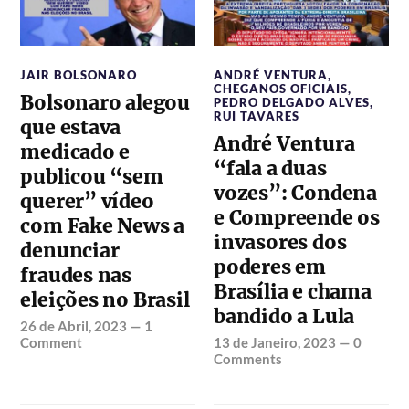
JAIR BOLSONARO
ANDRÉ VENTURA
,
CHEGANOS OFICIAIS
,
Bolsonaro alegou
PEDRO DELGADO ALVES
,
RUI TAVARES
que estava
André Ventura
medicado e
“fala a duas
publicou “sem
vozes”: Condena
querer” vídeo
e Compreende os
com Fake News a
invasores dos
denunciar
poderes em
fraudes nas
Brasília e chama
eleições no Brasil
bandido a Lula
26 de Abril, 2023
—
1
Comment
13 de Janeiro, 2023
—
0
Comments