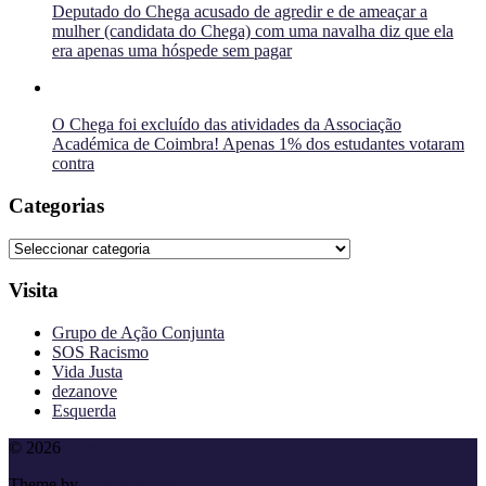
Deputado do Chega acusado de agredir e de ameaçar a
mulher (candidata do Chega) com uma navalha diz que ela
era apenas uma hóspede sem pagar
O Chega foi excluído das atividades da Associação
Académica de Coimbra! Apenas 1% dos estudantes votaram
contra
Categorias
Categorias
Visita
Grupo de Ação Conjunta
SOS Racismo
Vida Justa
dezanove
Esquerda
To
© 2026
Cheganos
the
Theme by
Anders Norén
top