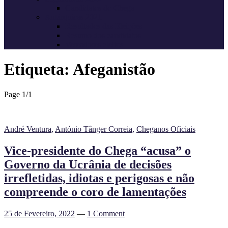
Candidatos do Chega
Autárquicas 2021
Resultados das Eleições
Resumo dos candidatos
Vereadores eleitos
Etiqueta:
Afeganistão
Page 1
/
1
André Ventura
,
António Tânger Correia
,
Cheganos Oficiais
Vice-presidente do Chega “acusa” o
Governo da Ucrânia de decisões
irrefletidas, idiotas e perigosas e não
compreende o coro de lamentações
25 de Fevereiro, 2022
—
1 Comment