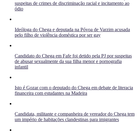
suspeitas de crimes de discriminação racial e incitamento ao
ódio
Ideóloga do Chega e deputada na Póvoa de Varzim acusada
pelo filho de violência doméstica por ser gay
Candidato do Chega em Fafe foi detido pela PJ por suspeitas
de abusar sexualmente da sua filha menor e pornografia
infantil
Isto é Gozar com o deputado do Chega em debate de literacia
financeira com estudantes na Madeira
Candidata, militante e companheira de vereador do Chega tem
um império de habitações clandestinas para imigrantes