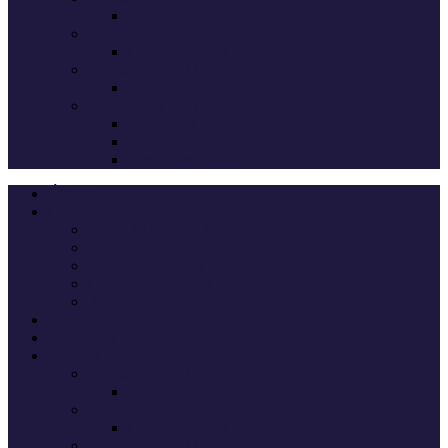
Deputados eleitos
Legislativas 2024
Candidatos do Chega
Legislativas 2022
Candidatos do Chega
Autárquicas 2021
Resultados das Eleições
Resumo dos candidatos
Vereadores eleitos
Últimas
Cheganos
Quem é Quem na Direção
André Ventura
Cheganos Oficiais
Cheganos de outros partidos
Amigos dos Cheganos
Anti Cheganos
Sondagens
Eleições
Legislativas 2025
Deputados eleitos
Legislativas 2024
Candidatos do Chega
Legislativas 2022