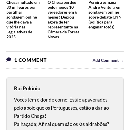
Chega multado em
O Chega perdeu
Pereira esmaga
30 mil euros por
pelo menos 10
André Ventura em
partilhar
vereadores em 6
sondagem online
sondagem online
meses! Deixou
sobre debate CNN
que lhe dava a
agora de ter
(política para
vitória nas
representante na
enganar totós)
Legislativas de
Câmara de Torres
2025
Novas
1 COMMENT
Add Comment →
Rui Polónio
Vocês têm é dor de corno; Estão apavorados;
pelo apoio que os Portugueses, estão a dar ao
Partido Chega!
Palhaçada; Afinal quem são os /as aldrabões?