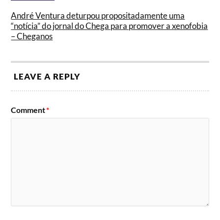
André Ventura deturpou propositadamente uma
“notícia” do jornal do Chega para promover a xenofobia
– Cheganos
LEAVE A REPLY
Comment
*