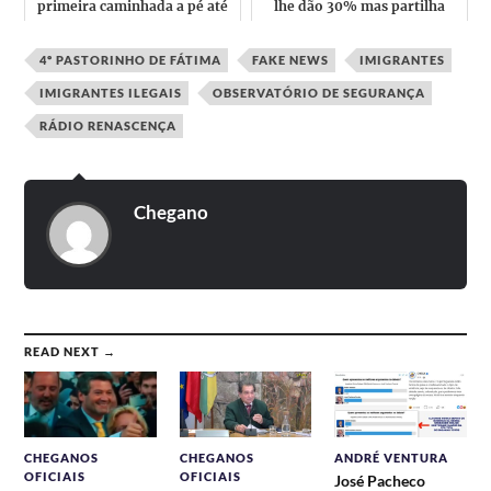
primeira caminhada a pé até
lhe dão 30% mas partilha
Fátima acompanhado por
Sondagens online que l...
vá...
4º PASTORINHO DE FÁTIMA
FAKE NEWS
IMIGRANTES
IMIGRANTES ILEGAIS
OBSERVATÓRIO DE SEGURANÇA
RÁDIO RENASCENÇA
Chegano
READ NEXT →
CHEGANOS
CHEGANOS
ANDRÉ VENTURA
OFICIAIS
OFICIAIS
José Pacheco