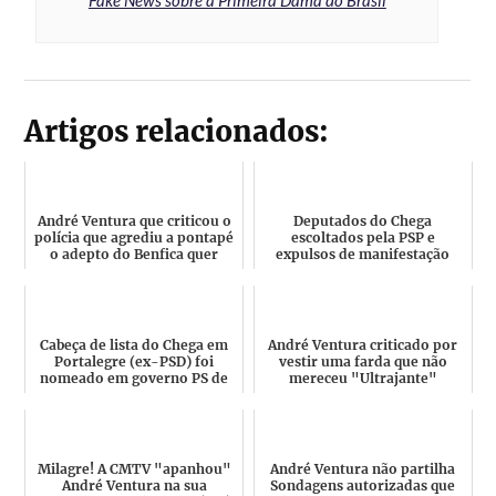
Artigos relacionados:
André Ventura que criticou o
Deputados do Chega
polícia que agrediu a pontapé
escoltados pela PSP e
o adepto do Benfica quer
expulsos de manifestação
louvar os políci...
depois de agredidos e
insultados
Cabeça de lista do Chega em
André Ventura criticado por
Portalegre (ex-PSD) foi
vestir uma farda que não
nomeado em governo PS de
mereceu "Ultrajante"
José Sócrates, teve pro...
Milagre! A CMTV "apanhou"
André Ventura não partilha
André Ventura na sua
Sondagens autorizadas que