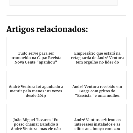
Artigos relacionados:
Tudo serve para ser
Empresário que estará na
promovido na Capa: Revista
retaguarda de André Ventura
Nova Gente "apanhou"
tem orgulho no líder do
André Ventura com uma
Chega "Quem fala assim ...
"desconhec...
André Ventura foi apanhado a
André Ventura recebido em
mentir pelo menos 101 vezes
Braga com gritos de
desde 2019
"Fascista" e uma mulher
cigana pediu-lhe para deixar
d...
João Miguel Tavares "Eu
André Ventura criticou os
posso chamar Bandido a
interesses instalados e as
André Ventura, mas ele não
elites ao almoço com 200