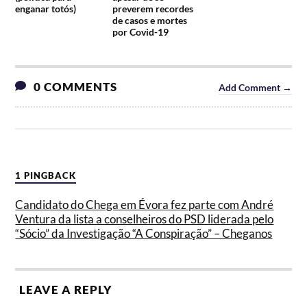
enganar totós)
preverem recordes
de casos e mortes
por Covid-19
0 COMMENTS
Add Comment →
1 PINGBACK
Candidato do Chega em Évora fez parte com André
Ventura da lista a conselheiros do PSD liderada pelo
“Sócio” da Investigação “A Conspiração” – Cheganos
LEAVE A REPLY