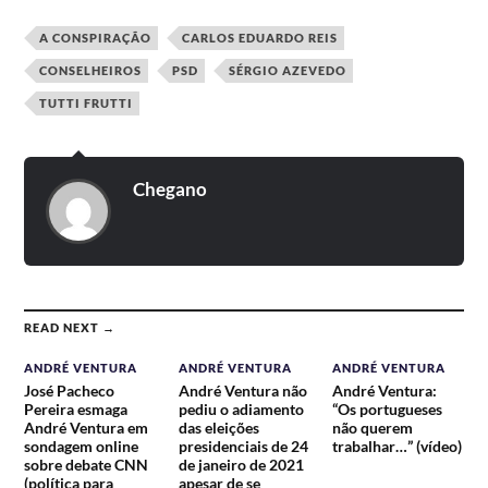
pode chamar Bandidos
convidados num Hotel d...
aquel...
A CONSPIRAÇÃO
CARLOS EDUARDO REIS
CONSELHEIROS
PSD
SÉRGIO AZEVEDO
TUTTI FRUTTI
Chegano
READ NEXT →
ANDRÉ VENTURA
ANDRÉ VENTURA
ANDRÉ VENTURA
José Pacheco
André Ventura não
André Ventura:
Pereira esmaga
pediu o adiamento
“Os portugueses
André Ventura em
das eleições
não querem
sondagem online
presidenciais de 24
trabalhar…” (vídeo)
sobre debate CNN
de janeiro de 2021
(política para
apesar de se