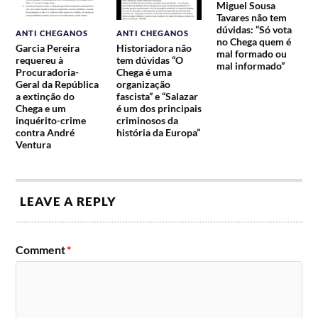
Miguel Sousa
Tavares não tem
dúvidas: “Só vota
ANTI CHEGANOS
ANTI CHEGANOS
no Chega quem é
Garcia Pereira
Historiadora não
mal formado ou
requereu à
tem dúvidas “O
mal informado”
Procuradoria-
Chega é uma
Geral da República
organização
a extinção do
fascista” e “Salazar
Chega e um
é um dos principais
inquérito-crime
criminosos da
contra André
história da Europa”
Ventura
LEAVE A REPLY
Comment
*