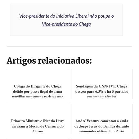
Vice-presidente do Iniciativa Liberal não poupa o
Vice-presidente do Chega
Artigos relacionados:
Colega do Dirigente do Chega
Sondagem da CNN/TVI: Chega
detido por posse ilegal de arma
desceu para 6,3% e há 5 partidos
partilha mensagens racistas que
em empate técnico
recebeu...
Primeiro Ministro e líder do Livre
André Ventura comentou a saída
arrasam a Moção de Censura do
de Jorge Jesus do Benfica durante
Chega
campanha eleitoral no Porto