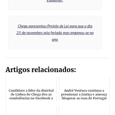
Chega apresentou Projeto de Lei para que o dia
25 de novembro seja feriado mas enganou-se no
ano
Artigos relacionados:
Candidato a líder da distrital
André Ventura continua a
de Lisboa do Chega deu as
pressionar a Justiça e ameaça
condolências no Facebook a
bloquear as ruas de Portugal
militante faleci...
se o Chega for i...