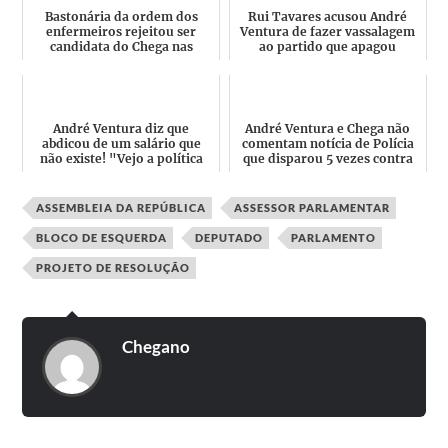
Bastonária da ordem dos
Rui Tavares acusou André
enfermeiros rejeitou ser
Ventura de fazer vassalagem
candidata do Chega nas
ao partido que apagou
Eleições Europeias de 2024
Portugal do mapa: "Quem é...
André Ventura diz que
André Ventura e Chega não
abdicou de um salário que
comentam notícia de Polícia
não existe! "Vejo a política
que disparou 5 vezes contra
como um serviço às pess...
autocarro devido a...
ASSEMBLEIA DA REPÚBLICA
ASSESSOR PARLAMENTAR
BLOCO DE ESQUERDA
DEPUTADO
PARLAMENTO
PROJETO DE RESOLUÇÃO
Chegano