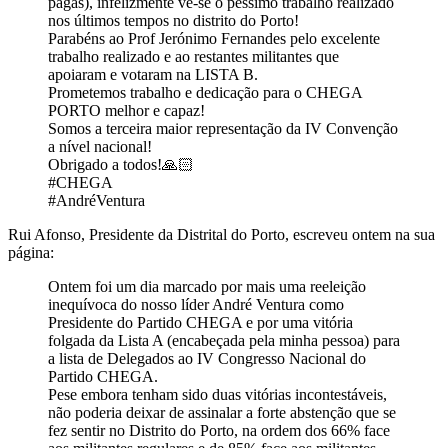
pagas), infelizmente vê-se o péssimo trabalho realizado
nos últimos tempos no distrito do Porto!
Parabéns ao Prof Jerónimo Fernandes pelo excelente
trabalho realizado e ao restantes militantes que
apoiaram e votaram na LISTA B.
Prometemos trabalho e dedicação para o CHEGA
PORTO melhor e capaz!
Somos a terceira maior representação da IV Convenção
a nível nacional!
Obrigado a todos!🙏🏻
#CHEGA
#AndréVentura
Rui Afonso, Presidente da Distrital do Porto, escreveu ontem na sua
página:
Ontem foi um dia marcado por mais uma reeleição
inequívoca do nosso líder André Ventura como
Presidente do Partido CHEGA e por uma vitória
folgada da Lista A (encabeçada pela minha pessoa) para
a lista de Delegados ao IV Congresso Nacional do
Partido CHEGA.
Pese embora tenham sido duas vitórias incontestáveis,
não poderia deixar de assinalar a forte abstenção que se
fez sentir no Distrito do Porto, na ordem dos 66% face