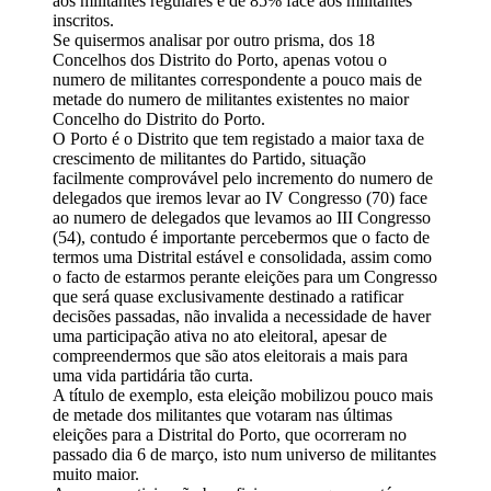
aos militantes regulares e de 85% face aos militantes
inscritos.
Se quisermos analisar por outro prisma, dos 18
Concelhos dos Distrito do Porto, apenas votou o
numero de militantes correspondente a pouco mais de
metade do numero de militantes existentes no maior
Concelho do Distrito do Porto.
O Porto é o Distrito que tem registado a maior taxa de
crescimento de militantes do Partido, situação
facilmente comprovável pelo incremento do numero de
delegados que iremos levar ao IV Congresso (70) face
ao numero de delegados que levamos ao III Congresso
(54), contudo é importante percebermos que o facto de
termos uma Distrital estável e consolidada, assim como
o facto de estarmos perante eleições para um Congresso
que será quase exclusivamente destinado a ratificar
decisões passadas, não invalida a necessidade de haver
uma participação ativa no ato eleitoral, apesar de
compreendermos que são atos eleitorais a mais para
uma vida partidária tão curta.
A título de exemplo, esta eleição mobilizou pouco mais
de metade dos militantes que votaram nas últimas
eleições para a Distrital do Porto, que ocorreram no
passado dia 6 de março, isto num universo de militantes
muito maior.