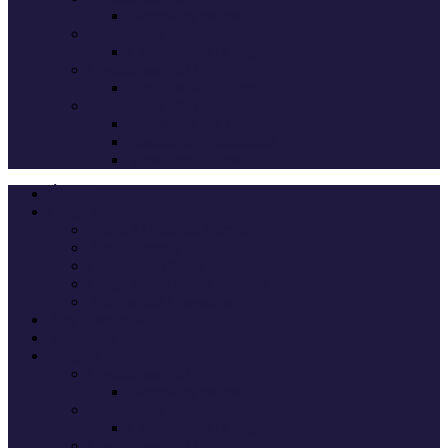
Deputados eleitos
Legislativas 2024
Candidatos do Chega
Legislativas 2022
Candidatos do Chega
Autárquicas 2021
Resultados das Eleições
Resumo dos candidatos
Vereadores eleitos
Últimas
Cheganos
Quem é Quem na Direção
André Ventura
Cheganos Oficiais
Cheganos de outros partidos
Amigos dos Cheganos
Anti Cheganos
Sondagens
Eleições
Legislativas 2025
Deputados eleitos
Legislativas 2024
Candidatos do Chega
Legislativas 2022