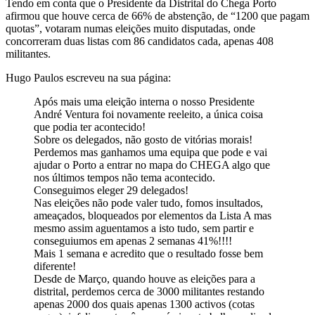
Tendo em conta que o Presidente da Distrital do Chega Porto
afirmou que houve cerca de 66% de abstenção, de “1200 que pagam
quotas”, votaram numas eleições muito disputadas, onde
concorreram duas listas com 86 candidatos cada, apenas 408
militantes.
Hugo Paulos escreveu na sua página:
Após mais uma eleição interna o nosso Presidente
André Ventura foi novamente reeleito, a única coisa
que podia ter acontecido!
Sobre os delegados, não gosto de vitórias morais!
Perdemos mas ganhamos uma equipa que pode e vai
ajudar o Porto a entrar no mapa do CHEGA algo que
nos últimos tempos não tema acontecido.
Conseguimos eleger 29 delegados!
Nas eleições não pode valer tudo, fomos insultados,
ameaçados, bloqueados por elementos da Lista A mas
mesmo assim aguentamos a isto tudo, sem partir e
conseguiumos em apenas 2 semanas 41%!!!!
Mais 1 semana e acredito que o resultado fosse bem
diferente!
Desde de Março, quando houve as eleições para a
distrital, perdemos cerca de 3000 militantes restando
apenas 2000 dos quais apenas 1300 activos (cotas