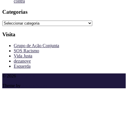
contra
Categorias
Categorias
Visita
Grupo de Ação Conjunta
SOS Racismo
Vida Justa
dezanove
Esquerda
To
© 2026
Cheganos
the
Theme by
Anders Norén
top