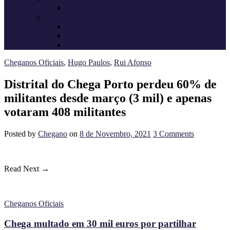
Candidatos do Chega
Autárquicas 2021
Resultados das Eleições
Resumo dos candidatos
Vereadores eleitos
Cheganos Oficiais
,
Hugo Paulos
,
Rui Afonso
Distrital do Chega Porto perdeu 60% de
militantes desde março (3 mil) e apenas
votaram 408 militantes
Posted
by
Chegano
on
8 de Novembro, 2021
3
Comments
Read Next →
Cheganos Oficiais
Chega multado em 30 mil euros por partilhar