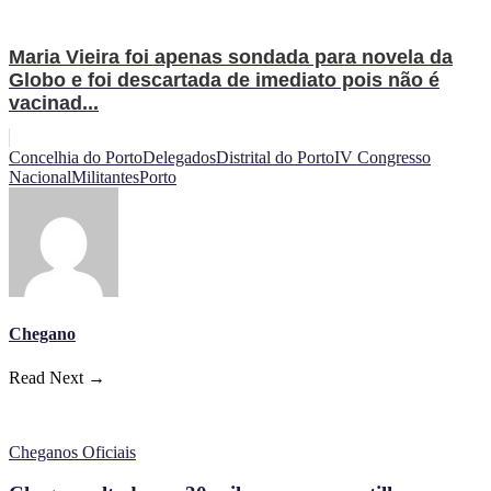
Maria Vieira foi apenas sondada para novela da
Globo e foi descartada de imediato pois não é
vacinad...
Concelhia do Porto
Delegados
Distrital do Porto
IV Congresso
Nacional
Militantes
Porto
Chegano
Read Next →
Cheganos Oficiais