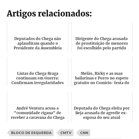
Artigos relacionados:
Deputados do Chega não
Dirigente do Chega acusado
aplaudiram quando o
de prostituição de menores
Presidente da Assembleia
foi escolhido pelo partido
lembrou os nomes das
para a Assembleia d...
últimas vít...
Listas do Chega Braga
Melão, Ricky e as suas
continuam em Guerra:
bailarinas e Porco no espeto
Confirmam irregularidades
gratuito no Comício-festa do
na Votação, Fraude,
Chega na Batalha
Exonerações...
André Ventura acusa a
Deputada do Chega eleita por
"comunidade cigana" de
Beja acusada de agredir ex-
receber a caravana do Chega
esposa do seu atual
aos tiros? PSP diz que era ...
companheiro (ex-candidat...
BLOCO DE ESQUERDA
CMTV
CNN