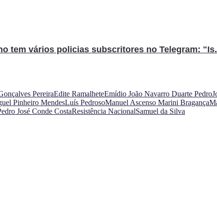
 tem vários policias subscritores no Telegram: "Is.
 Gonçalves Pereira
Edite Ramalhete
Emídio João Navarro Duarte Pedro
J
guel Pinheiro Mendes
Luís Pedroso
Manuel Ascenso Marini Bragança
Ma
Pedro José Conde Costa
Resistência Nacional
Samuel da Silva