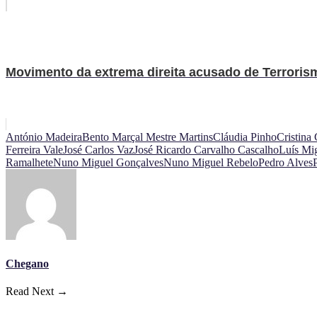
Movimento da extrema direita acusado de Terrorismo
António Madeira
Bento Marçal Mestre Martins
Cláudia Pinho
Cristina
Ferreira Vale
José Carlos Vaz
José Ricardo Carvalho Cascalho
Luís Mi
Ramalhete
Nuno Miguel Gonçalves
Nuno Miguel Rebelo
Pedro Alves
Chegano
Read Next →