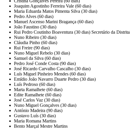
Cristina Gonçalves Pereira (60 dias)
Joaquim Agostinho Ferreira Vale (60 dias)
Maria Eduarda Matos Pimenta Silva (30 dias)
Pedro Alves (60 dias)
Manuel Ascenso Marini Bragança (60 dias)
João Faustino (30 dias)
Rui Pedro Coutinho Boaventura (30 dias) Secretário da Distrita
Nuno Ribeiro (30 dias)
Cláudia Pinho (60 dias)
Rui Freire (90 dias)
Nuno Miguel Rebelo (30 dias)
Samuel da Silva (60 dias)
Pedro José Conde Costa (90 dias)
José Ricardo Carvalho Cascalho (30 dias)
Luís Miguel Pinheiro Mendes (60 dias)
Emídio João Navarro Duarte Pedro (30 dias)
Luís Pedroso (60 dias)
Marta Ramalhete (60 dias)
Edite Ramalhete (60 dias)
José Carlos Vaz (30 dias)
Nuno Miguel Gonçalves (30 dias)
António Madeira (90 dias)
Gustavo Luís (30 dias)
Maria Romana Martins
Bento Marçal Mestre Martins