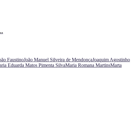
..
oão Faustino
João Manuel Silveira de Mendonça
Joaquim Agostinho
ria Eduarda Matos Pimenta Silva
Maria Romana Martins
Marta