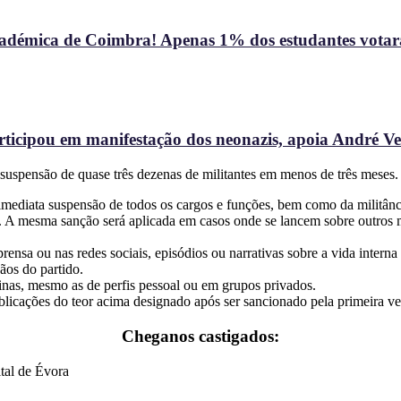
Académica de Coimbra! Apenas 1% dos estudantes vota
rticipou em manifestação dos neonazis, apoia André Ve
 suspensão de quase três dezenas de militantes em menos de três meses.
mediata suspensão de todos os cargos e funções, bem como da militânci
 A mesma sanção será aplicada em casos onde se lancem sobre outros me
sa ou nas redes sociais, episódios ou narrativas sobre a vida interna 
ãos do partido.
inas, mesmo as de perfis pessoal ou em grupos privados.
ublicações do teor acima designado após ser sancionado pela primeira ve
Cheganos castigados:
ital de Évora