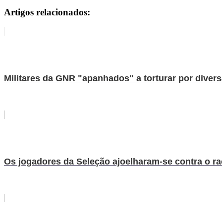
Artigos relacionados:
Militares da GNR "apanhados" a torturar por diver
Os jogadores da Seleção ajoelharam-se contra o 