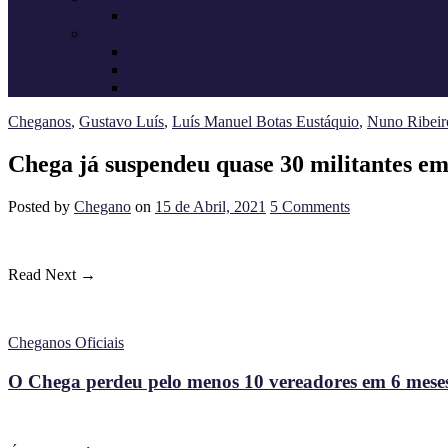
Candidatos do Chega
Autárquicas 2021
Resultados das Eleições
Resumo dos candidatos
Vereadores eleitos
Cheganos
,
Gustavo Luís
,
Luís Manuel Botas Eustáquio
,
Nuno Ribeir
Chega já suspendeu quase 30 militantes em
Posted
by
Chegano
on
15 de Abril, 2021
5
Comments
Read Next →
Cheganos Oficiais
O Chega perdeu pelo menos 10 vereadores em 6 meses