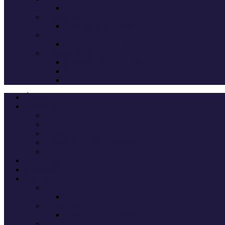
Deputados eleitos
Legislativas 2024
Candidatos do Chega
Legislativas 2022
Candidatos do Chega
Autárquicas 2021
Resultados das Eleições
Resumo dos candidatos
Vereadores eleitos
Últimas
Cheganos
Quem é Quem na Direção
André Ventura
Cheganos Oficiais
Cheganos de outros partidos
Amigos dos Cheganos
Anti Cheganos
Sondagens
Eleições
Legislativas 2025
Deputados eleitos
Legislativas 2024
Candidatos do Chega
Legislativas 2022