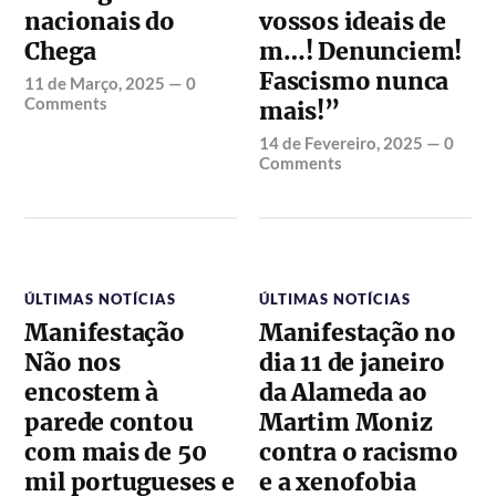
nacionais do
vossos ideais de
Chega
m…! Denunciem!
Fascismo nunca
11 de Março, 2025
—
0
Comments
mais!”
14 de Fevereiro, 2025
—
0
Comments
ÚLTIMAS NOTÍCIAS
ÚLTIMAS NOTÍCIAS
Manifestação
Manifestação no
Não nos
dia 11 de janeiro
encostem à
da Alameda ao
parede contou
Martim Moniz
com mais de 50
contra o racismo
mil portugueses e
e a xenofobia