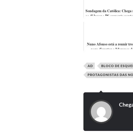
Sondagem da Católica: Chega 
ao 4º lugar e PS aumenta vant
sobre o PSD
Nuno Afonso está a reunir tr
para disputar a liderança d
Chega e não tem dúvidas q
André Vent...
AD
BLOCO DE ESQU
PROTAGONISTAS DAS NO
Cheg