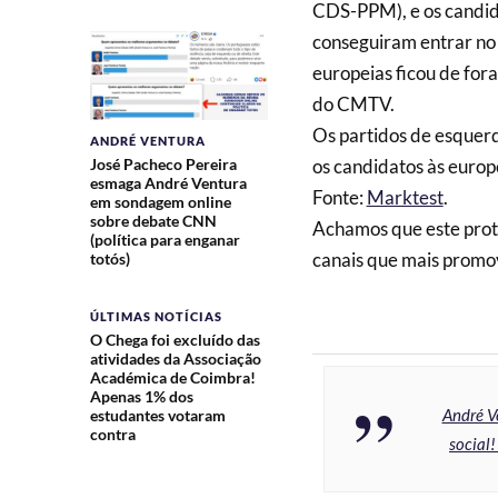
CDS-PPM), e os candida
conseguiram entrar no
europeias ficou de for
do CMTV.
Os partidos de esquerd
ANDRÉ VENTURA
José Pacheco Pereira
os candidatos às europ
esmaga André Ventura
Fonte:
Marktest
.
em sondagem online
sobre debate CNN
Achamos que este prota
(política para enganar
canais que mais prom
totós)
ÚLTIMAS NOTÍCIAS
O Chega foi excluído das
atividades da Associação
Académica de Coimbra!
Apenas 1% dos
André V
estudantes votaram
contra
social!