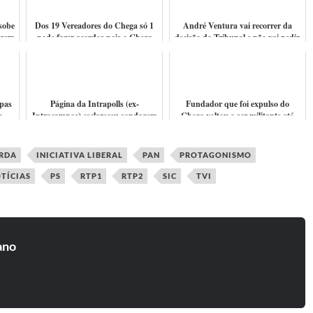
sobe
Dos 19 Vereadores do Chega só 1
André Ventura vai recorrer da
agem
pode fazer acordos pois o Chega
decisão do Tribunal e não vai pedir
vai expulsar autarcas que fizerem
Desculpa
ac...
opas
Página da Intrapolls (ex-
Fundador que foi expulso do
o
Intracampos) esclareceu sondagem
Chega voltou a ser militante até
ue
falsa partilhada pelo Chega Açores
decisão do TC e acusa André
(vídeo)
Ventura "É ...
ERDA
INICIATIVA LIBERAL
PAN
PROTAGONISMO
TÍCIAS
PS
RTP1
RTP2
SIC
TVI
ano