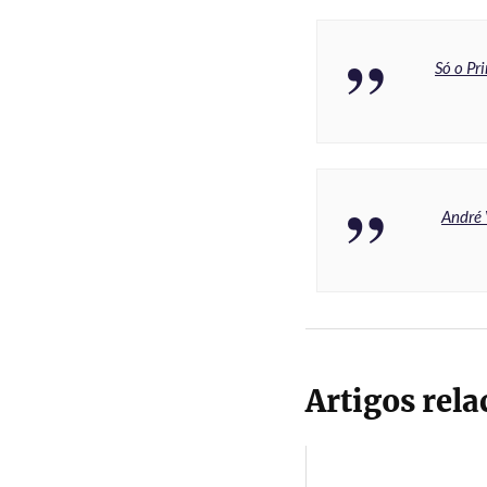
Só o Pr
André 
Artigos rel