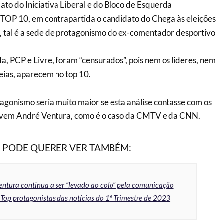
to do Iniciativa Liberal e do Bloco de Esquerda
 TOP 10, em contrapartida o candidato do Chega às eleições
a, tal é a sede de protagonismo do ex-comentador desportivo
a, PCP e Livre, foram “censurados”, pois nem os líderes, nem
eias, aparecem no top 10.
gonismo seria muito maior se esta análise contasse com os
ovem André Ventura, como é o caso da CMTV e da CNN.
PODE QUERER VER TAMBÉM:
entura continua a ser “levado ao colo” pela comunicação
 Top protagonistas das notícias do 1º Trimestre de 2023