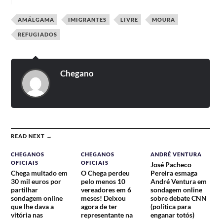
AMÁLGAMA
IMIGRANTES
LIVRE
MOURA
REFUGIADOS
Chegano
READ NEXT →
CHEGANOS
CHEGANOS
ANDRÉ VENTURA
OFICIAIS
OFICIAIS
José Pacheco
Chega multado em
O Chega perdeu
Pereira esmaga
30 mil euros por
pelo menos 10
André Ventura em
partilhar
vereadores em 6
sondagem online
sondagem online
meses! Deixou
sobre debate CNN
que lhe dava a
agora de ter
(política para
vitória nas
representante na
enganar totós)