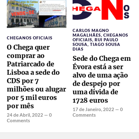
CARLOS MAGNO
MAGALHÃES
,
CHEGANOS
CHEGANOS OFICIAIS
OFICIAIS
,
RUI PAULO
SOUSA
,
TIAGO SOUSA
O Chega quer
DIAS
comprar ao
Sede do Chega em
Patriarcado de
Évora está a ser
Lisboa a sede do
alvo de uma ação
CDS por 7
de despejo por
milhões ou alugar
uma dívida de
por 5 mil euros
1728 euros
por mês
17 de Janeiro, 2022
—
0
24 de Abril, 2022
—
0
Comments
Comments