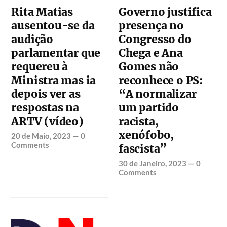
Rita Matias
Governo justifica
ausentou-se da
presença no
audição
Congresso do
parlamentar que
Chega e Ana
requereu à
Gomes não
Ministra mas ia
reconhece o PS:
depois ver as
“A normalizar
respostas na
um partido
ARTV (vídeo)
racista,
xenófobo,
20 de Maio, 2023
—
0
Comments
fascista”
30 de Janeiro, 2023
—
0
Comments