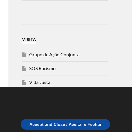
VISITA
Grupo de Ação Conjunta
SOS Racismo
Vida Justa
dezanove
e
Esquerda
Accept and Close / Aceitar e Fechar