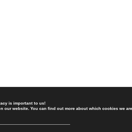
vacy is important to us!
on our website. You can find out more about which cookies we ar
────────────────────────