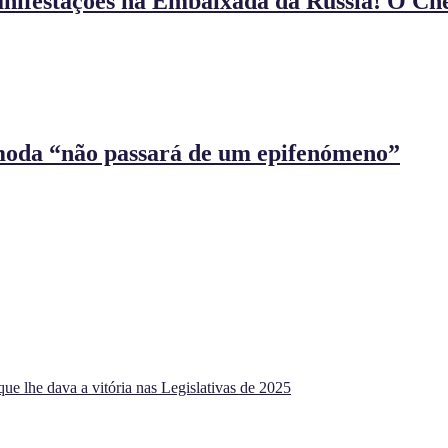
anifestações na Embaixada da Rússia! O Ch
moda “não passará de um epifenómeno”
ue lhe dava a vitória nas Legislativas de 2025