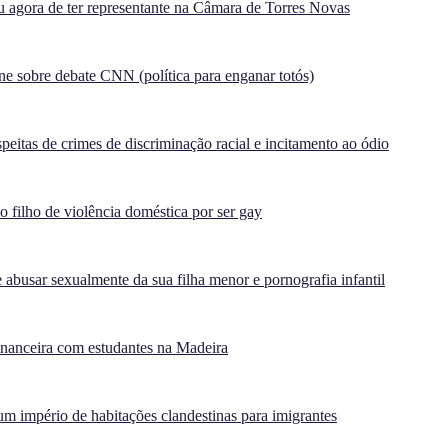
agora de ter representante na Câmara de Torres Novas
e sobre debate CNN (política para enganar totós)
peitas de crimes de discriminação racial e incitamento ao ódio
filho de violência doméstica por ser gay
 abusar sexualmente da sua filha menor e pornografia infantil
inanceira com estudantes na Madeira
m império de habitações clandestinas para imigrantes