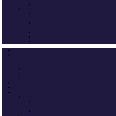
Deputados eleitos
Legislativas 2024
Candidatos do Chega
Legislativas 2022
Candidatos do Chega
Autárquicas 2021
Resultados das Eleições
Resumo dos candidatos
Vereadores eleitos
Últimas
Cheganos
Quem é Quem na Direção
André Ventura
Cheganos Oficiais
Cheganos de outros partidos
Amigos dos Cheganos
Anti Cheganos
Sondagens
Eleições
Legislativas 2025
Deputados eleitos
Legislativas 2024
Candidatos do Chega
Legislativas 2022