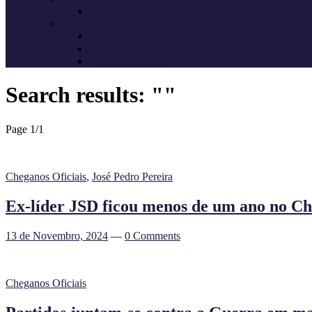
Candidatos do Chega
Autárquicas 2021
Resultados das Eleições
Resumo dos candidatos
Vereadores eleitos
Search results: ""
Page 1
/
1
Cheganos Oficiais
,
José Pedro Pereira
Ex-líder JSD ficou menos de um ano no Ch
13 de Novembro, 2024
—
0 Comments
Cheganos Oficiais