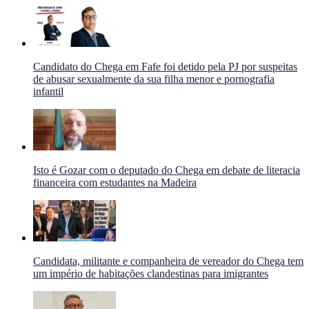
Candidato do Chega em Fafe foi detido pela PJ por suspeitas
de abusar sexualmente da sua filha menor e pornografia
infantil
Isto é Gozar com o deputado do Chega em debate de literacia
financeira com estudantes na Madeira
Candidata, militante e companheira de vereador do Chega tem
um império de habitações clandestinas para imigrantes