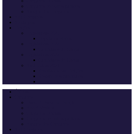
Cheganos Oficiais
Cheganos de outros partidos
Amigos dos Cheganos
Anti Cheganos
Sondagens
Eleições
Legislativas 2025
Deputados eleitos
Legislativas 2024
Candidatos do Chega
Legislativas 2022
Candidatos do Chega
Autárquicas 2021
Resultados das Eleições
Resumo dos candidatos
Vereadores eleitos
Últimas
Cheganos
Quem é Quem na Direção
André Ventura
Cheganos Oficiais
Cheganos de outros partidos
Amigos dos Cheganos
Anti Cheganos