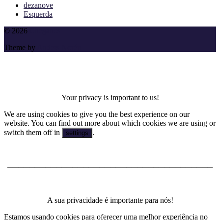
dezanove
Esquerda
To
© 2026
Cheganos
the
Theme by
Anders Norén
top
Your privacy is important to us!
We are using cookies to give you the best experience on our
website. You can find out more about which cookies we are using or
switch them off in
.
settings
──────────────────────────────────────
A sua privacidade é importante para nós!
Estamos usando cookies para oferecer uma melhor experiência no