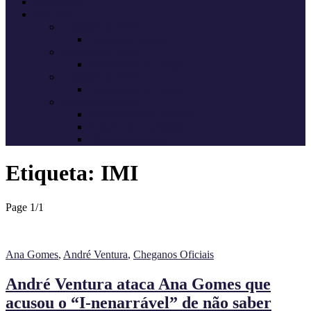
Sondagens
Eleições
Legislativas 2025
Deputados eleitos
Legislativas 2024
Candidatos do Chega
Legislativas 2022
Candidatos do Chega
Autárquicas 2021
Resultados das Eleições
Resumo dos candidatos
Vereadores eleitos
Etiqueta:
IMI
Page 1
/
1
Ana Gomes
,
André Ventura
,
Cheganos Oficiais
André Ventura ataca Ana Gomes que
acusou o “I-nenarrável” de não saber