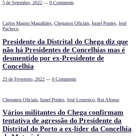
5 de Setembro, 2022
—
0 Comments
Carlos Magno Magalhães
,
Cheganos Oficiais
,
Israel Pontes
,
José
Pacheco
Presidente da Distrital do Chega diz que
não há Presidentes de Concelhias mas é
desmentido por ex-Presidente de
Concelhia
25 de Fevereiro, 2022
—
0 Comments
Cheganos Oficiais
,
Israel Pontes
,
José Lourenço
,
Rui Afonso
Vários militantes do Chega confirmam
tentativa de agressão do Presidente da
Distrital do Porto a ex-líder da Concelhia