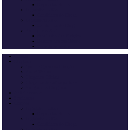
Deputados eleitos
Legislativas 2024
Candidatos do Chega
Legislativas 2022
Candidatos do Chega
Autárquicas 2021
Resultados das Eleições
Resumo dos candidatos
Vereadores eleitos
Últimas
Cheganos
Quem é Quem na Direção
André Ventura
Cheganos Oficiais
Cheganos de outros partidos
Amigos dos Cheganos
Anti Cheganos
Sondagens
Eleições
Legislativas 2025
Deputados eleitos
Legislativas 2024
Candidatos do Chega
Legislativas 2022