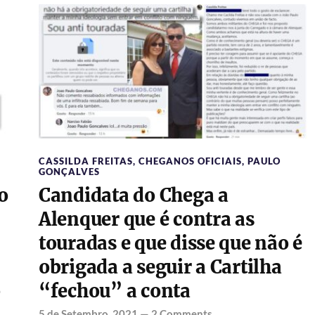
CASSILDA FREITAS
,
CHEGANOS OFICIAIS
,
PAULO
GONÇALVES
o
Candidata do Chega a
Alenquer que é contra as
touradas e que disse que não é
obrigada a seguir a Cartilha
o
“fechou” a conta
5 de Setembro, 2021
—
2 Comments