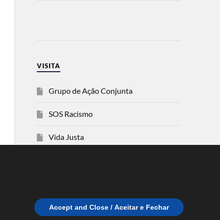
VISITA
Grupo de Ação Conjunta
SOS Racismo
Vida Justa
dezanove
e
Esquerda
Accept and Close / Aceitar e Fechar