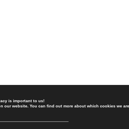
vacy is important to us!
on our website. You can find out more about which cookies we ar
────────────────────────