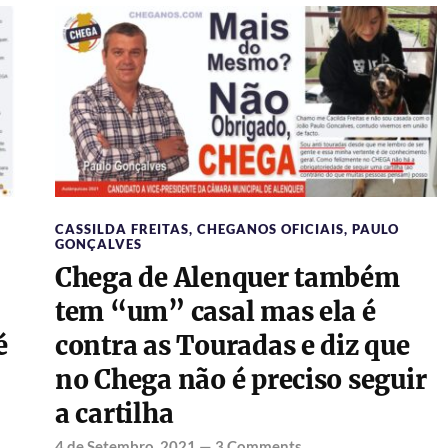
CASSILDA FREITAS
,
CHEGANOS OFICIAIS
,
PAULO
GONÇALVES
Chega de Alenquer também
tem “um” casal mas ela é
é
contra as Touradas e diz que
no Chega não é preciso seguir
a cartilha
4 de Setembro, 2021
—
3 Comments