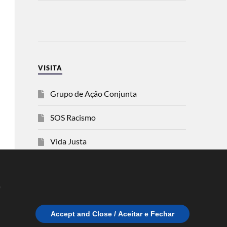
VISITA
Grupo de Ação Conjunta
SOS Racismo
Vida Justa
dezanove
e
Esquerda
Accept and Close / Aceitar e Fechar