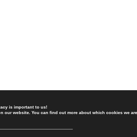
vacy is important to us!
on our website. You can find out more about which cookies we ar
────────────────────────