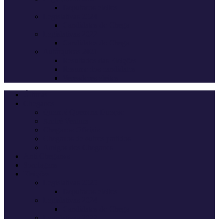
Deputados eleitos
Legislativas 2024
Candidatos do Chega
Legislativas 2022
Candidatos do Chega
Autárquicas 2021
Resultados das Eleições
Resumo dos candidatos
Vereadores eleitos
Últimas
Cheganos
Quem é Quem na Direção
André Ventura
Cheganos Oficiais
Cheganos de outros partidos
Amigos dos Cheganos
Anti Cheganos
Sondagens
Eleições
Legislativas 2025
Deputados eleitos
Legislativas 2024
Candidatos do Chega
Legislativas 2022