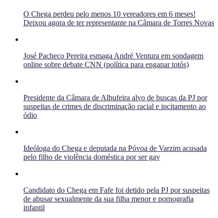
O Chega perdeu pelo menos 10 vereadores em 6 meses!
Deixou agora de ter representante na Câmara de Torres Novas
José Pacheco Pereira esmaga André Ventura em sondagem
online sobre debate CNN (política para enganar totós)
Presidente da Câmara de Albufeira alvo de buscas da PJ por
suspeitas de crimes de discriminação racial e incitamento ao
ódio
Ideóloga do Chega e deputada na Póvoa de Varzim acusada
pelo filho de violência doméstica por ser gay
Candidato do Chega em Fafe foi detido pela PJ por suspeitas
de abusar sexualmente da sua filha menor e pornografia
infantil