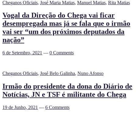
Cheganos Oficiais
,
José Maria Matias
,
Manuel Matias
,
Rita Matias
Vogal da Direção do Chega vai ficar
desempregada mas já se fala que o irmão
vai ser “um dos próximos deputados da
nação”
6 de Setembro, 2021
—
0 Comments
Cheganos Oficiais
,
José Belo Galinha
,
Nuno Afonso
Irmão do presidente da dona do Diário de
Notícias, JN e TSF é militante do Chega
19 de Junho, 2021
—
6 Comments