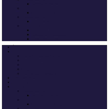
Deputados eleitos
Legislativas 2024
Candidatos do Chega
Legislativas 2022
Candidatos do Chega
Autárquicas 2021
Resultados das Eleições
Resumo dos candidatos
Vereadores eleitos
Últimas
Cheganos
Quem é Quem na Direção
André Ventura
Cheganos Oficiais
Cheganos de outros partidos
Amigos dos Cheganos
Anti Cheganos
Sondagens
Eleições
Legislativas 2025
Deputados eleitos
Legislativas 2024
Candidatos do Chega
Legislativas 2022