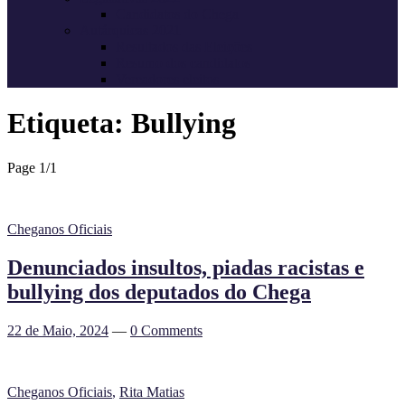
Candidatos do Chega
Autárquicas 2021
Resultados das Eleições
Resumo dos candidatos
Vereadores eleitos
Etiqueta:
Bullying
Page 1
/
1
Cheganos Oficiais
Denunciados insultos, piadas racistas e
bullying dos deputados do Chega
22 de Maio, 2024
—
0 Comments
Cheganos Oficiais
,
Rita Matias