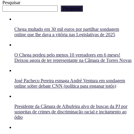
Pesquisar
Pesquisar
Chega multado em 30 mil euros por partilhar sondagem
online que lhe dava a vitória nas Legislativas de 2025
O Chega perdeu pelo menos 10 vereadores em 6 meses!
Deixou agora de ter representante na Câmara de Torres Novas
José Pacheco Pereira esmaga André Ventura em sondagem
online sobre debate CNN (política para enganar totós)
Presidente da Câmara de Albufeira alvo de buscas da PJ por
suspeitas de crimes de discriminação racial e incitamento ao
ódio