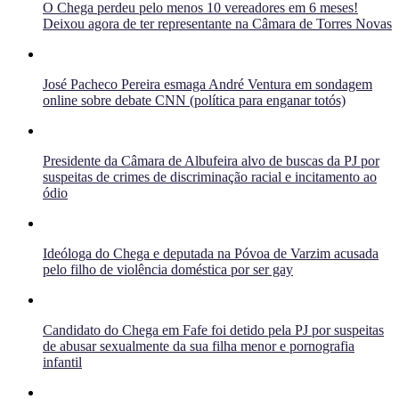
O Chega perdeu pelo menos 10 vereadores em 6 meses!
Deixou agora de ter representante na Câmara de Torres Novas
José Pacheco Pereira esmaga André Ventura em sondagem
online sobre debate CNN (política para enganar totós)
Presidente da Câmara de Albufeira alvo de buscas da PJ por
suspeitas de crimes de discriminação racial e incitamento ao
ódio
Ideóloga do Chega e deputada na Póvoa de Varzim acusada
pelo filho de violência doméstica por ser gay
Candidato do Chega em Fafe foi detido pela PJ por suspeitas
de abusar sexualmente da sua filha menor e pornografia
infantil