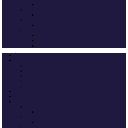
Deputados eleitos
Legislativas 2024
Candidatos do Chega
Legislativas 2022
Candidatos do Chega
Autárquicas 2021
Resultados das Eleições
Resumo dos candidatos
Vereadores eleitos
Últimas
Cheganos
Quem é Quem na Direção
André Ventura
Cheganos Oficiais
Cheganos de outros partidos
Amigos dos Cheganos
Anti Cheganos
Sondagens
Eleições
Legislativas 2025
Deputados eleitos
Legislativas 2024
Candidatos do Chega
Legislativas 2022