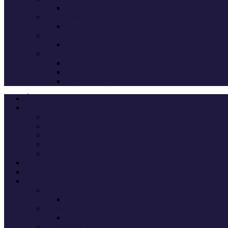
Deputados eleitos
Legislativas 2024
Candidatos do Chega
Legislativas 2022
Candidatos do Chega
Autárquicas 2021
Resultados das Eleições
Resumo dos candidatos
Vereadores eleitos
Últimas
Cheganos
Quem é Quem na Direção
André Ventura
Cheganos Oficiais
Cheganos de outros partidos
Amigos dos Cheganos
Anti Cheganos
Sondagens
Eleições
Legislativas 2025
Deputados eleitos
Legislativas 2024
Candidatos do Chega
Legislativas 2022