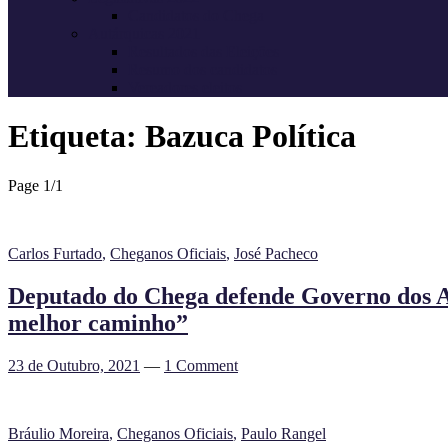
Candidatos do Chega
Autárquicas 2021
Resultados das Eleições
Resumo dos candidatos
Vereadores eleitos
Etiqueta:
Bazuca Política
Page 1
/
1
Carlos Furtado
,
Cheganos Oficiais
,
José Pacheco
Deputado do Chega defende Governo dos Aç
melhor caminho”
23 de Outubro, 2021
—
1 Comment
Bráulio Moreira
,
Cheganos Oficiais
,
Paulo Rangel