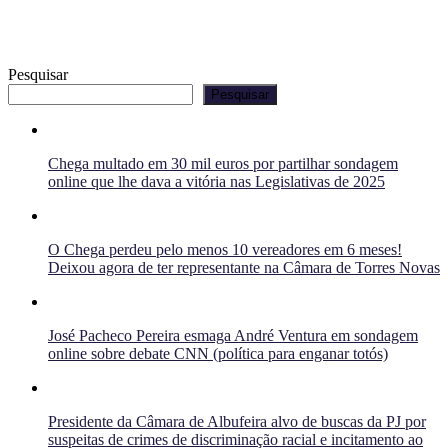
Pesquisar
Pesquisar
Chega multado em 30 mil euros por partilhar sondagem
online que lhe dava a vitória nas Legislativas de 2025
O Chega perdeu pelo menos 10 vereadores em 6 meses!
Deixou agora de ter representante na Câmara de Torres Novas
José Pacheco Pereira esmaga André Ventura em sondagem
online sobre debate CNN (política para enganar totós)
Presidente da Câmara de Albufeira alvo de buscas da PJ por
suspeitas de crimes de discriminação racial e incitamento ao