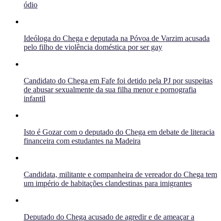
ódio
Ideóloga do Chega e deputada na Póvoa de Varzim acusada
pelo filho de violência doméstica por ser gay
Candidato do Chega em Fafe foi detido pela PJ por suspeitas
de abusar sexualmente da sua filha menor e pornografia
infantil
Isto é Gozar com o deputado do Chega em debate de literacia
financeira com estudantes na Madeira
Candidata, militante e companheira de vereador do Chega tem
um império de habitações clandestinas para imigrantes
Deputado do Chega acusado de agredir e de ameaçar a