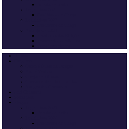
Deputados eleitos
Legislativas 2024
Candidatos do Chega
Legislativas 2022
Candidatos do Chega
Autárquicas 2021
Resultados das Eleições
Resumo dos candidatos
Vereadores eleitos
Últimas
Cheganos
Quem é Quem na Direção
André Ventura
Cheganos Oficiais
Cheganos de outros partidos
Amigos dos Cheganos
Anti Cheganos
Sondagens
Eleições
Legislativas 2025
Deputados eleitos
Legislativas 2024
Candidatos do Chega
Legislativas 2022