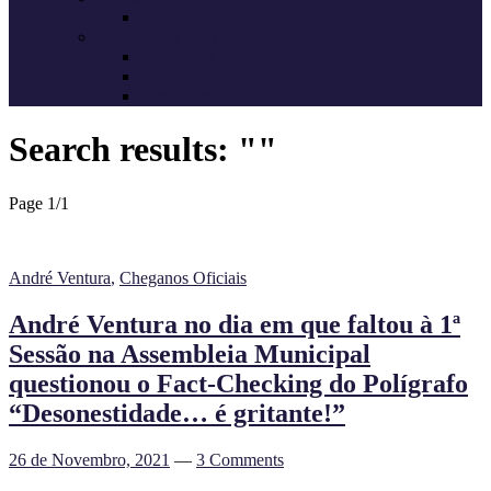
Candidatos do Chega
Autárquicas 2021
Resultados das Eleições
Resumo dos candidatos
Vereadores eleitos
Search results: ""
Page 1
/
1
André Ventura
,
Cheganos Oficiais
André Ventura no dia em que faltou à 1ª
Sessão na Assembleia Municipal
questionou o Fact-Checking do Polígrafo
“Desonestidade… é gritante!”
26 de Novembro, 2021
—
3 Comments