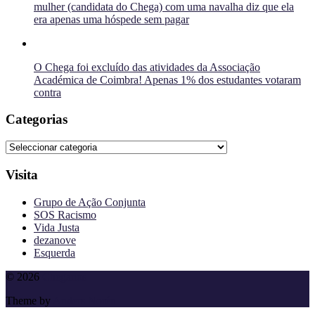
mulher (candidata do Chega) com uma navalha diz que ela
era apenas uma hóspede sem pagar
O Chega foi excluído das atividades da Associação
Académica de Coimbra! Apenas 1% dos estudantes votaram
contra
Categorias
Categorias
Visita
Grupo de Ação Conjunta
SOS Racismo
Vida Justa
dezanove
Esquerda
To
© 2026
Cheganos
the
Theme by
Anders Norén
top