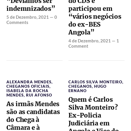
“Devíamos ser
do CDS e
indemnizados”
participou em
“vários negócios
5 de Dezembro, 2021
—
0
Comments
do ex-BES
Angola”
4 de Dezembro, 2021
—
1
Comment
ALEXANDRA MENDES
,
CARLOS SILVA MONTEIRO
,
CHEGANOS OFICIAIS
,
CHEGANOS
,
HUGO
ISABELA DA ROCHA
ERNANO
MENDES
,
RUI AFONSO
Quem é Carlos
As irmãs Mendes
Silva Monteiro?
são as candidatas
Ex-Policia
do Chega à
Judiciária em
Câmara e à