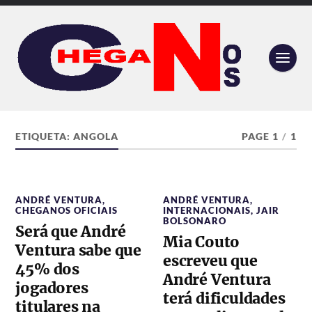
ETIQUETA:
ANGOLA
PAGE 1
/
1
ANDRÉ VENTURA
,
ANDRÉ VENTURA
,
CHEGANOS OFICIAIS
INTERNACIONAIS
,
JAIR
BOLSONARO
Será que André
Mia Couto
Ventura sabe que
escreveu que
45% dos
André Ventura
jogadores
terá dificuldades
titulares na