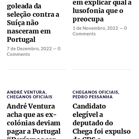
em explicar qual a
goleada da
lusofonia que o
seleção contra a
preocupa
Suíça não
1 de Novembro, 2022
—
0
nasceram em
Comments
Portugal
7 de Dezembro, 2022
—
0
Comments
ANDRÉ VENTURA
,
CHEGANOS OFICIAIS
,
CHEGANOS OFICIAIS
PEDRO PESSANHA
André Ventura
Candidato
acha que as ex-
elegível a
colónias deviam
deputado do
pagar a Portugal
Chega foi expulso