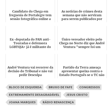
Candidato do Chega em
As notícias de crimes desta
freguesia de Portalegre tem
semana que não serviram
sessão fotográfica online a
para serem publicados por
simular masturbação e ...
André Ventura
Ex-deputada do PAN anti-
Único vereador eleito pelo
Touradas e defensora
Chega no Norte diz que André
LGBTQIA+ já é militante do
Ventura "sempre foi um
Chega e é potencial
verdadeiro canalha......
candidat...
André Ventura vai recorrer da
Partido da Terra ameaça
decisão do Tribunal e não vai
apresentar queixa contra o
pedir Desculpa
Estado Português se o TC não
impedir o Chega de i...
BLOCO DE ESQUERDA
BRUXO DE FAFE
CONGRESSOS
EXTREMAMENTE DESAGRADÁVEL
JESUS CRISTO
JOANA MARQUES
RÁDIO RENASCENÇA