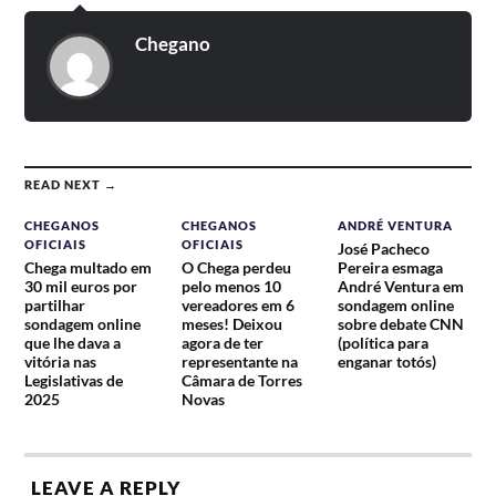
Chegano
READ NEXT →
CHEGANOS
CHEGANOS
ANDRÉ VENTURA
OFICIAIS
OFICIAIS
José Pacheco
Chega multado em
O Chega perdeu
Pereira esmaga
30 mil euros por
pelo menos 10
André Ventura em
partilhar
vereadores em 6
sondagem online
sondagem online
meses! Deixou
sobre debate CNN
que lhe dava a
agora de ter
(política para
vitória nas
representante na
enganar totós)
Legislativas de
Câmara de Torres
2025
Novas
LEAVE A REPLY