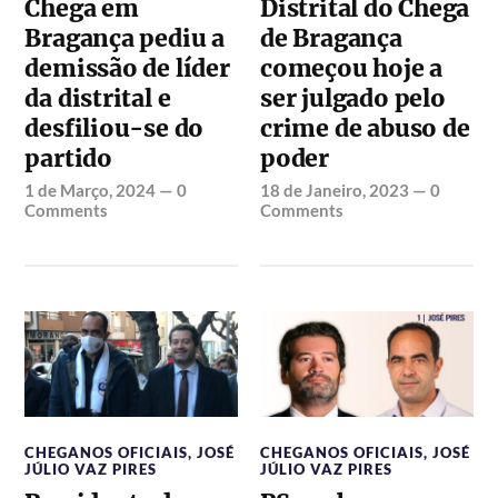
Chega em
Distrital do Chega
Bragança pediu a
de Bragança
demissão de líder
começou hoje a
da distrital e
ser julgado pelo
desfiliou-se do
crime de abuso de
partido
poder
1 de Março, 2024
—
0
18 de Janeiro, 2023
—
0
Comments
Comments
CHEGANOS OFICIAIS
,
JOSÉ
CHEGANOS OFICIAIS
,
JOSÉ
JÚLIO VAZ PIRES
JÚLIO VAZ PIRES