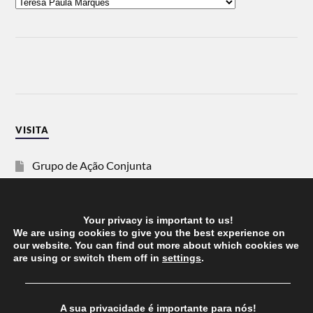
VISITA
Grupo de Ação Conjunta
SOS Racismo
Your privacy is important to us!
Vida Justa
We are using cookies to give you the best experience on
our website. You can find out more about which cookies we
are using or switch them off in
settings
.
dezanove
──────────────────────────────────────
Esquerda
A sua privacidade é importante para nós!