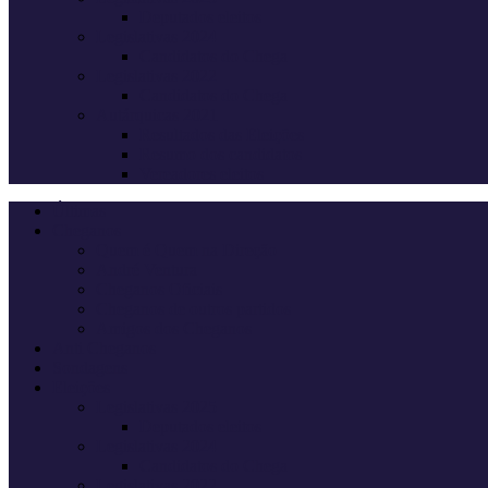
Deputados eleitos
Legislativas 2024
Candidatos do Chega
Legislativas 2022
Candidatos do Chega
Autárquicas 2021
Resultados das Eleições
Resumo dos candidatos
Vereadores eleitos
Últimas
Cheganos
Quem é Quem na Direção
André Ventura
Cheganos Oficiais
Cheganos de outros partidos
Amigos dos Cheganos
Anti Cheganos
Sondagens
Eleições
Legislativas 2025
Deputados eleitos
Legislativas 2024
Candidatos do Chega
Legislativas 2022