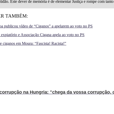
tidão. Este dever de memória é de elementar Justiça e rompe com tanto
ER TAMBÉM:
boa publicou vídeo de “Ciganos” a apelarem ao voto no PS
 expiatório e Associação Cigana apela ao voto no PS
e ciganos em Moura: “Fascista! Racista!”
orrupção na Hungria: "chega da vossa corrupção, c