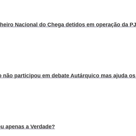
eiro Nacional do Chega detidos em operação da PJ 
 não participou em debate Autárquico mas ajuda os 
ou apenas a Verdade?