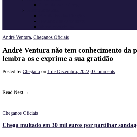
Candidatos do Chega
Autárquicas 2021
Resultados das Eleições
Resumo dos candidatos
Vereadores eleitos
André Ventura
,
Cheganos Oficiais
André Ventura não tem conhecimento da pa
lembra-os e exprime a sua gratidão
Posted
by
Chegano
on
1 de Dezembro, 2022
0
Comments
Read Next →
Cheganos Oficiais
Chega multado em 30 mil euros por partilhar sondagem