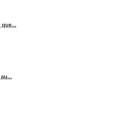
que...
au...