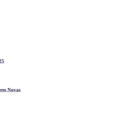
25
rres Novas