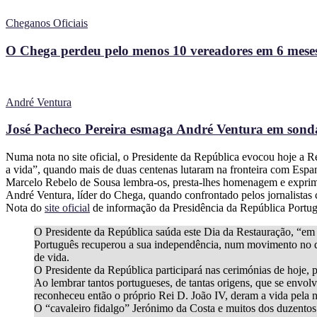
Cheganos Oficiais
O Chega perdeu pelo menos 10 vereadores em 6 meses
André Ventura
José Pacheco Pereira esmaga André Ventura em sonda
Numa nota no site oficial, o Presidente da República evocou hoje a 
a vida”, quando mais de duas centenas lutaram na fronteira com Espa
Marcelo Rebelo de Sousa lembra-os, presta-lhes homenagem e exprime
André Ventura, líder do Chega, quando confrontado pelos jornalistas
Nota do
site oficial
de informação da Presidência da República Portug
O Presidente da República saúda este Dia da Restauração, “em q
Português recuperou a sua independência, num movimento no qu
de vida.
O Presidente da República participará nas cerimónias de hoje,
Ao lembrar tantos portugueses, de tantas origens, que se envo
reconheceu então o próprio Rei D. João IV, deram a vida pela 
O “cavaleiro fidalgo” Jerónimo da Costa e muitos dos duzentos 