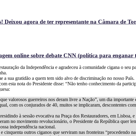
! Deixou agora de ter representante na Câmara de To
gem online sobre debate CNN (política para enganar t
Restauração da Independência e agradeceu à comunidade cigana o seu p
nha.
 a sua gratidão a quem tem sido alvo de discriminação no nosso País.
 com esta nota do Presidente disse: “Não tenho conhecimento da partic
uesa:
ue valorosos guerreiros nos deram livre a Nação”, um dia importante e
al, com os conjurados de 40, muitos se implicaram, descontentes com 
 presidindo à sessão evocativa na Praça dos Restauradores, em Lisboa, 
lveram no movimento revolucionário, o Presidente da República quer l
nossa independência nacional.
e cinquenta outros ciganos que serviram nas fronteiras “procedendo na 