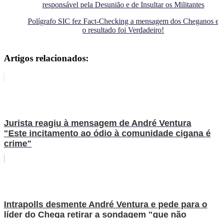
responsável pela Desunião e de Insultar os Militantes
Polígrafo SIC fez Fact-Checking a mensagem dos Cheganos 
o resultado foi Verdadeiro!
Artigos relacionados:
Jurista reagiu à mensagem de André Ventura
"Este incitamento ao ódio à comunidade cigana é
crime"
Intrapolls desmente André Ventura e pede para o
líder do Chega retirar a sondagem "que não