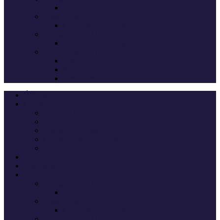
Deputados eleitos
Legislativas 2024
Candidatos do Chega
Legislativas 2022
Candidatos do Chega
Autárquicas 2021
Resultados das Eleições
Resumo dos candidatos
Vereadores eleitos
Últimas
Cheganos
Quem é Quem na Direção
André Ventura
Cheganos Oficiais
Cheganos de outros partidos
Amigos dos Cheganos
Anti Cheganos
Sondagens
Eleições
Legislativas 2025
Deputados eleitos
Legislativas 2024
Candidatos do Chega
Legislativas 2022