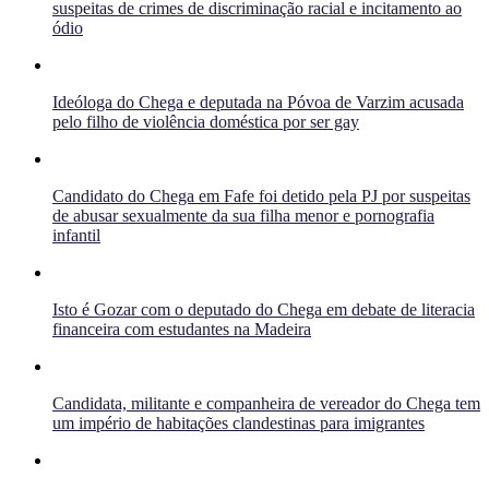
suspeitas de crimes de discriminação racial e incitamento ao
ódio
Ideóloga do Chega e deputada na Póvoa de Varzim acusada
pelo filho de violência doméstica por ser gay
Candidato do Chega em Fafe foi detido pela PJ por suspeitas
de abusar sexualmente da sua filha menor e pornografia
infantil
Isto é Gozar com o deputado do Chega em debate de literacia
financeira com estudantes na Madeira
Candidata, militante e companheira de vereador do Chega tem
um império de habitações clandestinas para imigrantes