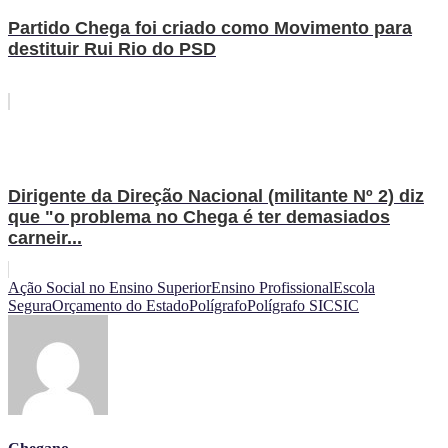
Partido Chega foi criado como Movimento para
destituir Rui Rio do PSD
Dirigente da Direção Nacional (militante Nº 2) diz
que "o problema no Chega é ter demasiados
carneir...
Ação Social no Ensino Superior
Ensino Profissional
Escola
Segura
Orçamento do Estado
Polígrafo
Polígrafo SIC
SIC