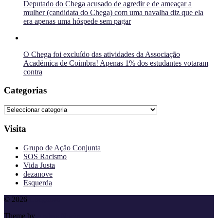
Deputado do Chega acusado de agredir e de ameaçar a
mulher (candidata do Chega) com uma navalha diz que ela
era apenas uma hóspede sem pagar
O Chega foi excluído das atividades da Associação
Académica de Coimbra! Apenas 1% dos estudantes votaram
contra
Categorias
Categorias
Visita
Grupo de Ação Conjunta
SOS Racismo
Vida Justa
dezanove
Esquerda
To
© 2026
Cheganos
the
Theme by
Anders Norén
top