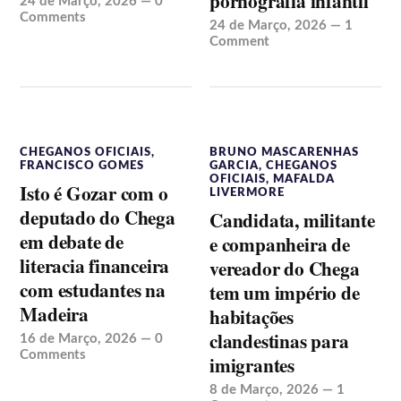
pornografia infantil
24 de Março, 2026
—
0
Comments
24 de Março, 2026
—
1
Comment
CHEGANOS OFICIAIS
,
BRUNO MASCARENHAS
FRANCISCO GOMES
GARCIA
,
CHEGANOS
OFICIAIS
,
MAFALDA
Isto é Gozar com o
LIVERMORE
deputado do Chega
Candidata, militante
em debate de
e companheira de
literacia financeira
vereador do Chega
com estudantes na
tem um império de
Madeira
habitações
clandestinas para
16 de Março, 2026
—
0
Comments
imigrantes
8 de Março, 2026
—
1