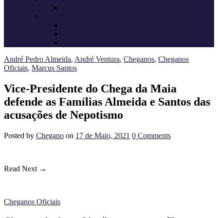
Candidatos do Chega
Autárquicas 2021
Resultados das Eleições
Resumo dos candidatos
Vereadores eleitos
André Pedro Almeida
,
André Ventura
,
Cheganos
,
Cheganos
Oficiais
,
Marcus Santos
Vice-Presidente do Chega da Maia
defende as Famílias Almeida e Santos das
acusações de Nepotismo
Posted
by
Chegano
on
17 de Maio, 2021
0
Comments
Read Next →
Cheganos Oficiais