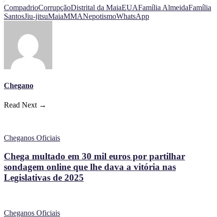
Compadrio
Corrupção
Distrital da Maia
EUA
Família Almeida
Família
Santos
Jiu-jitsu
Maia
MMA
Nepotismo
WhatsApp
Chegano
Read Next →
Cheganos Oficiais
Chega multado em 30 mil euros por partilhar
sondagem online que lhe dava a vitória nas
Legislativas de 2025
Cheganos Oficiais