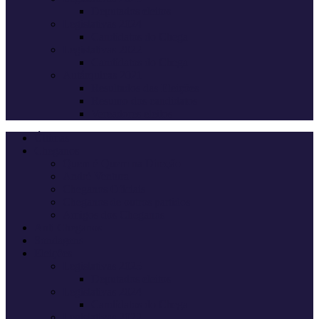
Deputados eleitos
Legislativas 2024
Candidatos do Chega
Legislativas 2022
Candidatos do Chega
Autárquicas 2021
Resultados das Eleições
Resumo dos candidatos
Vereadores eleitos
Últimas
Cheganos
Quem é Quem na Direção
André Ventura
Cheganos Oficiais
Cheganos de outros partidos
Amigos dos Cheganos
Anti Cheganos
Sondagens
Eleições
Legislativas 2025
Deputados eleitos
Legislativas 2024
Candidatos do Chega
Legislativas 2022