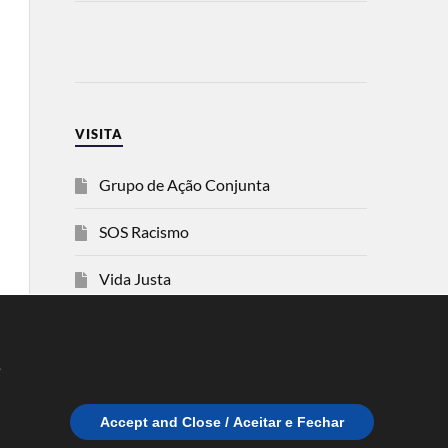
VISITA
Grupo de Ação Conjunta
SOS Racismo
Vida Justa
dezanove
e
Esquerda
Accept and Close / Aceitar e Fechar