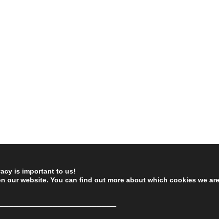
vacy is important to us!
on our website. You can find out more about which cookies we ar
────────────────────────