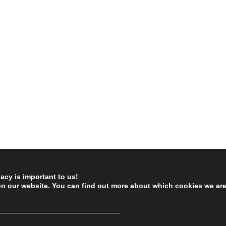
vacy is important to us!
on our website. You can find out more about which cookies we ar
────────────────────────