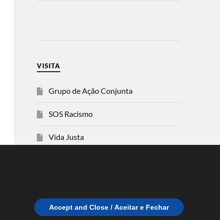
VISITA
Grupo de Ação Conjunta
SOS Racismo
Vida Justa
dezanove
e
Esquerda
Accept and Close / Aceitar e Fechar