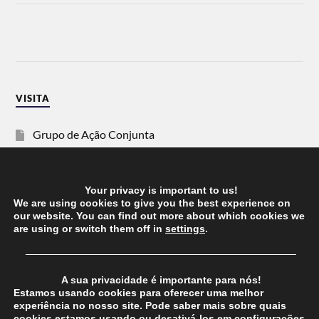
VISITA
Grupo de Ação Conjunta
SOS Racismo
Your privacy is important to us!
Vida Justa
We are using cookies to give you the best experience on
our website. You can find out more about which cookies we
are using or switch them off in
settings
.
dezanove
──────────────────────────────────────
Esquerda
A sua privacidade é importante para nós!
Estamos usando cookies para oferecer uma melhor
experiência no nosso site. Pode saber mais sobre quais
cookies estamos usando ou desativá-los em
configurações
.