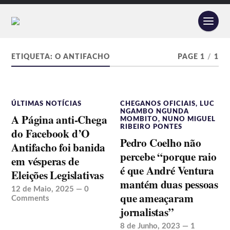
ETIQUETA:
O ANTIFACHO
PAGE 1
/
1
ÚLTIMAS NOTÍCIAS
CHEGANOS OFICIAIS
,
LUC
NGAMBO NGUNDA
A Página anti-Chega
MOMBITO
,
NUNO MIGUEL
RIBEIRO PONTES
do Facebook d’O
Pedro Coelho não
Antifacho foi banida
percebe “porque raio
em vésperas de
é que André Ventura
Eleições Legislativas
mantém duas pessoas
12 de Maio, 2025
—
0
que ameaçaram
Comments
jornalistas”
8 de Junho, 2023
—
1