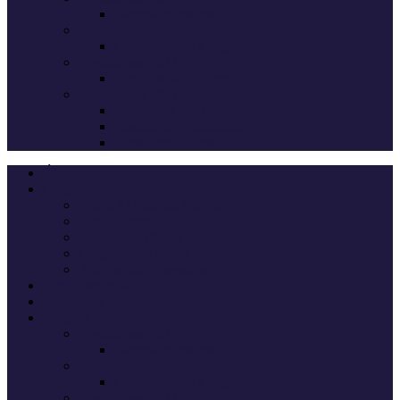
Deputados eleitos
Legislativas 2024
Candidatos do Chega
Legislativas 2022
Candidatos do Chega
Autárquicas 2021
Resultados das Eleições
Resumo dos candidatos
Vereadores eleitos
Últimas
Cheganos
Quem é Quem na Direção
André Ventura
Cheganos Oficiais
Cheganos de outros partidos
Amigos dos Cheganos
Anti Cheganos
Sondagens
Eleições
Legislativas 2025
Deputados eleitos
Legislativas 2024
Candidatos do Chega
Legislativas 2022