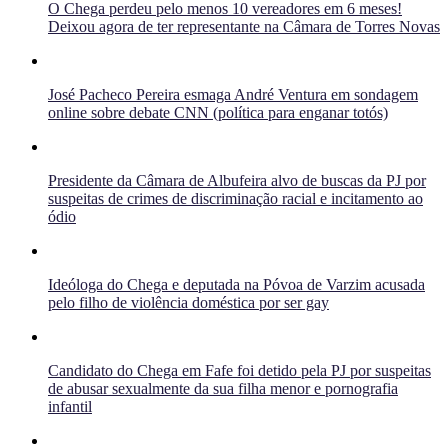
O Chega perdeu pelo menos 10 vereadores em 6 meses!
Deixou agora de ter representante na Câmara de Torres Novas
José Pacheco Pereira esmaga André Ventura em sondagem
online sobre debate CNN (política para enganar totós)
Presidente da Câmara de Albufeira alvo de buscas da PJ por
suspeitas de crimes de discriminação racial e incitamento ao
ódio
Ideóloga do Chega e deputada na Póvoa de Varzim acusada
pelo filho de violência doméstica por ser gay
Candidato do Chega em Fafe foi detido pela PJ por suspeitas
de abusar sexualmente da sua filha menor e pornografia
infantil