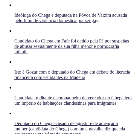
Ideóloga do Chega e deputada na Póvoa de Varzim acusada
pelo filho de violência doméstica por ser gay
Candidato do Chega em Fafe foi detido pela PJ por suspeitas
de abusar sexualmente da sua filha menor e pornografia
infantil
Isto é Gozar com o deputado do Chega em debate de literacia
financeira com estudantes na Madeira
Candidata, militante e companheira de vereador do Chega tem
um império de habitações clandestinas para imigrantes
Deputado do Chega acusado de agredir e de ameaçar a
mulher (candidata do Chega) com uma navalha diz que ela