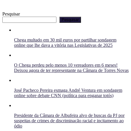
Pesquisar
Pesquisar
Chega multado em 30 mil euros por partilhar sondagem
online que lhe dava a vitória nas Legislativas de 2025
O Chega perdeu pelo menos 10 vereadores em 6 meses!
Deixou agora de ter representante na Câmara de Torres Novas
José Pacheco Pereira esmaga André Ventura em sondagem
online sobre debate CNN (política para enganar totós)
Presidente da Câmara de Albufeira alvo de buscas da PJ por
suspeitas de crimes de discriminação racial e incitamento ao
ódio