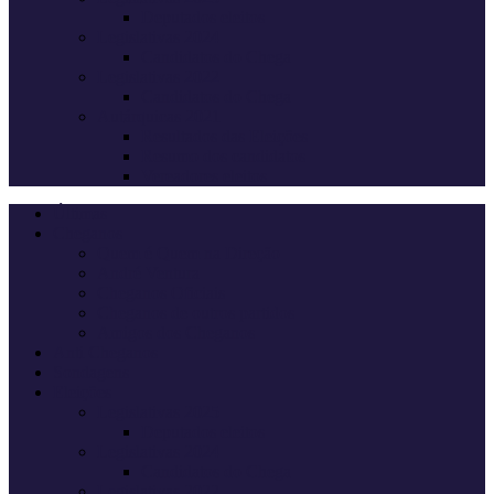
Deputados eleitos
Legislativas 2024
Candidatos do Chega
Legislativas 2022
Candidatos do Chega
Autárquicas 2021
Resultados das Eleições
Resumo dos candidatos
Vereadores eleitos
Últimas
Cheganos
Quem é Quem na Direção
André Ventura
Cheganos Oficiais
Cheganos de outros partidos
Amigos dos Cheganos
Anti Cheganos
Sondagens
Eleições
Legislativas 2025
Deputados eleitos
Legislativas 2024
Candidatos do Chega
Legislativas 2022